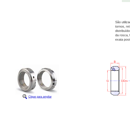
São utiliz
tornos, re
distribuíd
da rosca, 
exata posi
Clique para ampliar