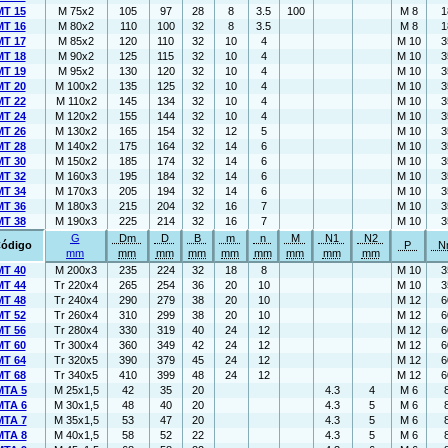
T 15
M 75x2
105
97
28
8
3.5
100
M 8
1
T 16
M 80x2
110
100
32
8
3.5
M 8
1
T 17
M 85x2
120
110
32
10
4
M 10
3
T 18
M 90x2
125
115
32
10
4
M 10
3
T 19
M 95x2
130
120
32
10
4
M 10
3
T 20
M 100x2
135
125
32
10
4
M 10
3
T 22
M 110x2
145
134
32
10
4
M 10
3
T 24
M 120x2
155
144
32
10
4
M 10
3
T 26
M 130x2
165
154
32
12
5
M 10
3
T 28
M 140x2
175
164
32
14
6
M 10
3
T 30
M 150x2
185
174
32
14
6
M 10
3
T 32
M 160x3
195
184
32
14
6
M 10
3
T 34
M 170x3
205
194
32
14
6
M 10
3
T 36
M 180x3
215
204
32
16
7
M 10
3
T 38
M 190x3
225
214
32
16
7
M 10
3
G
Dm
D
B
m
n
M
N1
N2
ódigo
P
N
mm
mm
mm
mm
mm
mm
mm
mm
mm
T 40
M 200x3
235
224
32
18
8
M 10
3
T 44
Tr 220x4
265
254
36
20
10
M 10
3
T 48
Tr 240x4
290
279
38
20
10
M 12
6
T 52
Tr 260x4
310
299
38
20
10
M 12
6
T 56
Tr 280x4
330
319
40
24
12
M 12
6
T 60
Tr 300x4
360
349
42
24
12
M 12
6
T 64
Tr 320x5
390
379
45
24
12
M 12
6
T 68
Tr 340x5
410
399
48
24
12
M 12
6
TA 5
M 25x1,5
42
35
20
4.3
4
M 6
TA 6
M 30x1,5
48
40
20
4.3
5
M 6
TA 7
M 35x1,5
53
47
20
4.3
5
M 6
TA 8
M 40x1,5
58
52
22
4.3
5
M 6