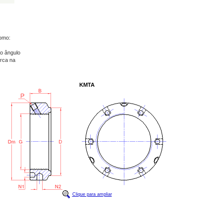
como:
ao ângulo
orca na
KMTA
Clique para ampliar