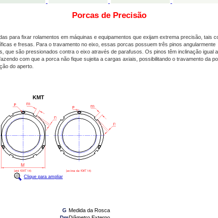
Porcas de Precisão
adas para fixar rolamentos em máquinas e equipamentos que exijam extrema precisão, tais 
tíficas e fresas. Para o travamento no eixo, essas porcas possuem três pinos angularmente
os, que são pressionados contra o eixo através de parafusos. Os pinos têm inclinação igual 
fazendo com que a porca não fique sujeita a cargas axiais, possibilitando o travamento da p
ção do aperto.
KMT
Clique para ampliar
G
Medida da Rosca
Dm
Diâmetro Externo