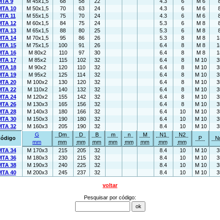
TA 9
M 45x1,5
68
58
22
4.3
6
M 6
TA 10
M 50x1,5
70
63
24
4.3
6
M 6
TA 11
M 55x1,5
75
70
24
4.3
6
M 6
TA 12
M 60x1,5
84
75
24
5.3
6
M 8
TA 13
M 65x1,5
88
80
25
5.3
6
M 8
TA 14
M 70x1,5
95
86
26
5.3
8
M 8
1
TA 15
M 75x1,5
100
91
26
6.4
8
M 8
1
TA 16
M 80x2
110
97
30
6.4
8
M 8
1
TA 17
M 85x2
115
102
32
6.4
8
M 10
3
TA 18
M 90x2
120
110
32
6.4
8
M 10
3
TA 19
M 95x2
125
114
32
6.4
8
M 10
3
TA 20
M 100x2
130
120
32
6.4
8
M 10
3
TA 22
M 110x2
140
132
32
6.4
8
M 10
3
TA 24
M 120x2
155
142
32
6.4
8
M 10
3
TA 26
M 130x3
165
156
32
6.4
8
M 10
3
TA 28
M 140x3
180
166
32
6.4
10
M 10
3
TA 30
M 150x3
190
180
32
6.4
10
M 10
3
TA 32
M 160x3
205
190
32
8.4
10
M 10
3
G
Dm
D
B
m
n
M
N1
N2
ódigo
P
N
mm
mm
mm
mm
mm
mm
mm
mm
mm
TA 34
M 170x3
215
205
32
8.4
10
M 10
3
TA 36
M 180x3
230
215
32
8.4
10
M 10
3
TA 38
M 190x3
240
225
32
8.4
10
M 10
3
TA 40
M 200x3
245
237
32
8.4
10
M 10
3
voltar
Pesquisar por código: