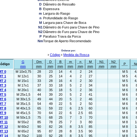
D
Diâmetro do Ressalto
B
Espessura
m
Largura do Rasgo
n
Profundidade do Rasgo
M
Largura para Chave de Boca
N1
Diâmetro do Furo para Chave de Pino
N2
Diâmetro do Furo para Chave de Pino
P
Parafuso Trava da Porca
Nm
Torque de Aperto Recomendado
Ordenar por:
›
Código
›
Medida da Rosca
G
Dm
D
B
m
n
M
N1
N2
ódigo
P
N
mm
mm
mm
mm
mm
mm
mm
mm
mm
T 0
M 10x0,75
28
23
14
4
2
24
M 5
4
T 1
M 12x1
30
25
14
4
2
27
M 5
4
T 2
M 15x1
33
28
16
4
2
30
M 5
4
T 3
M 17x1
37
33
18
5
2
34
M 6
T 4
M 20x1
40
35
18
5
2
36
M 6
T 5
M 25x1,5
44
39
20
5
2
41
M 6
T 6
M 30x1,5
49
44
20
5
2
46
M 6
T 7
M 35x1,5
54
49
22
5
2
50
M 6
T 8
M 40x1,5
65
59
22
6
2.5
60
M 6
T 9
M 45x1,5
70
64
22
6
2.5
65
M 6
T 10
M 50x1,5
75
68
25
7
3
70
M 6
T 11
M 55x2
85
78
25
7
3
80
M 8
1
T 12
M 60x2
90
82
26
8
3.5
85
M 8
1
T 13
M 65x2
95
87
28
8
3.5
90
M 8
1
T 14
M 70x2
100
92
28
8
3.5
95
M 8
1