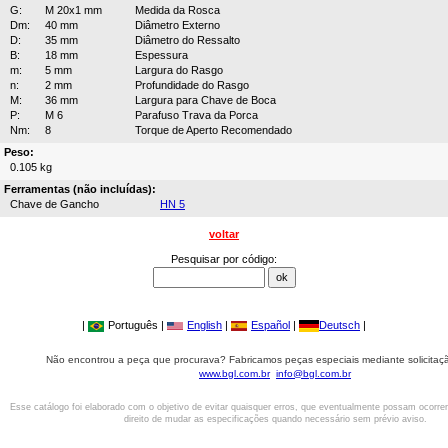
G:
M 20x1 mm
Medida da Rosca
Dm:
40 mm
Diâmetro Externo
D:
35 mm
Diâmetro do Ressalto
B:
18 mm
Espessura
m:
5 mm
Largura do Rasgo
n:
2 mm
Profundidade do Rasgo
M:
36 mm
Largura para Chave de Boca
P:
M 6
Parafuso Trava da Porca
Nm:
8
Torque de Aperto Recomendado
Peso:
0.105 kg
Ferramentas (não incluídas):
Chave de Gancho
HN 5
voltar
Pesquisar por código:
|
Português |
English
|
Español
|
Deutsch
|
Não encontrou a peça que procurava? Fabricamos peças especiais mediante solicitaçã
www.bgl.com.br
info@bgl.com.br
Esse catálogo foi elaborado com o objetivo de evitar quaisquer erros, que eventualmente possam ocorre
direito de mudar as especificações quando necessário sem prévio aviso.