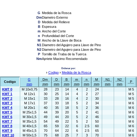
G
Medida de la Rosca
Dm
Diametro Externo
D
Medida del Relieve
B
Espesura
m
Ancho del Corte
n
Profundidad del Corte
M
Ancho de la Llave de Boca
N1
Diametro del Agujero para Llave de Pino
N2
Diametro del Agujero para Llave de Pino
P
Tornillo de Traba de la Tuerca
Nm
Apriete Maximo Recomendado
Ordenar por:
›
Codigo
›
Medida de la Rosca
G
Dm
D
B
m
n
M
N1
N2
Codigo
P
mm
mm
mm
mm
mm
mm
mm
mm
mm
KMT 0
M 10x0,75
28
23
14
4
2
24
M 5
KMT 1
M 12x1
30
25
14
4
2
27
M 5
KMT 2
M 15x1
33
28
16
4
2
30
M 5
KMT 3
M 17x1
37
33
18
5
2
34
M 6
KMT 4
M 20x1
40
35
18
5
2
36
M 6
KMT 5
M 25x1,5
44
39
20
5
2
41
M 6
KMT 6
M 30x1,5
49
44
20
5
2
46
M 6
KMT 7
M 35x1,5
54
49
22
5
2
50
M 6
KMT 8
M 40x1,5
65
59
22
6
2.5
60
M 6
KMT 9
M 45x1,5
70
64
22
6
2.5
65
M 6
KMT 10
M 50x1,5
75
68
25
7
3
70
M 6