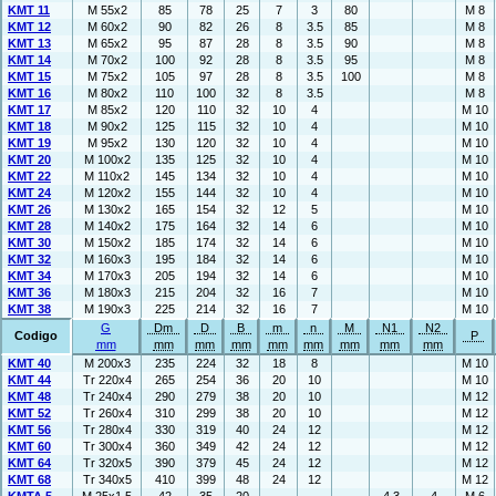
KMT 11
M 55x2
85
78
25
7
3
80
M 8
KMT 12
M 60x2
90
82
26
8
3.5
85
M 8
KMT 13
M 65x2
95
87
28
8
3.5
90
M 8
KMT 14
M 70x2
100
92
28
8
3.5
95
M 8
KMT 15
M 75x2
105
97
28
8
3.5
100
M 8
KMT 16
M 80x2
110
100
32
8
3.5
M 8
KMT 17
M 85x2
120
110
32
10
4
M 10
KMT 18
M 90x2
125
115
32
10
4
M 10
KMT 19
M 95x2
130
120
32
10
4
M 10
KMT 20
M 100x2
135
125
32
10
4
M 10
KMT 22
M 110x2
145
134
32
10
4
M 10
KMT 24
M 120x2
155
144
32
10
4
M 10
KMT 26
M 130x2
165
154
32
12
5
M 10
KMT 28
M 140x2
175
164
32
14
6
M 10
KMT 30
M 150x2
185
174
32
14
6
M 10
KMT 32
M 160x3
195
184
32
14
6
M 10
KMT 34
M 170x3
205
194
32
14
6
M 10
KMT 36
M 180x3
215
204
32
16
7
M 10
KMT 38
M 190x3
225
214
32
16
7
M 10
G
Dm
D
B
m
n
M
N1
N2
Codigo
P
mm
mm
mm
mm
mm
mm
mm
mm
mm
KMT 40
M 200x3
235
224
32
18
8
M 10
KMT 44
Tr 220x4
265
254
36
20
10
M 10
KMT 48
Tr 240x4
290
279
38
20
10
M 12
KMT 52
Tr 260x4
310
299
38
20
10
M 12
KMT 56
Tr 280x4
330
319
40
24
12
M 12
KMT 60
Tr 300x4
360
349
42
24
12
M 12
KMT 64
Tr 320x5
390
379
45
24
12
M 12
KMT 68
Tr 340x5
410
399
48
24
12
M 12