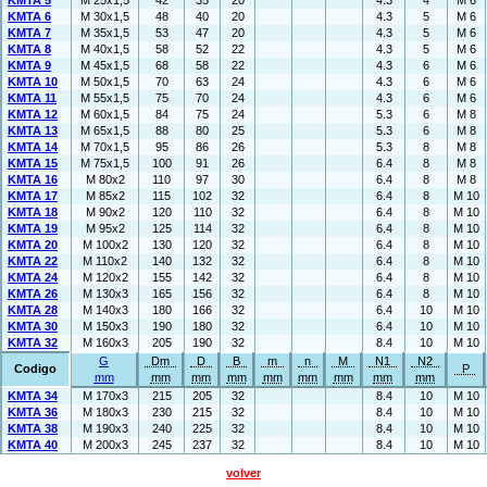
KMTA 5
M 25x1,5
42
35
20
4.3
4
M 6
KMTA 6
M 30x1,5
48
40
20
4.3
5
M 6
KMTA 7
M 35x1,5
53
47
20
4.3
5
M 6
KMTA 8
M 40x1,5
58
52
22
4.3
5
M 6
KMTA 9
M 45x1,5
68
58
22
4.3
6
M 6
KMTA 10
M 50x1,5
70
63
24
4.3
6
M 6
KMTA 11
M 55x1,5
75
70
24
4.3
6
M 6
KMTA 12
M 60x1,5
84
75
24
5.3
6
M 8
KMTA 13
M 65x1,5
88
80
25
5.3
6
M 8
KMTA 14
M 70x1,5
95
86
26
5.3
8
M 8
KMTA 15
M 75x1,5
100
91
26
6.4
8
M 8
KMTA 16
M 80x2
110
97
30
6.4
8
M 8
KMTA 17
M 85x2
115
102
32
6.4
8
M 10
KMTA 18
M 90x2
120
110
32
6.4
8
M 10
KMTA 19
M 95x2
125
114
32
6.4
8
M 10
KMTA 20
M 100x2
130
120
32
6.4
8
M 10
KMTA 22
M 110x2
140
132
32
6.4
8
M 10
KMTA 24
M 120x2
155
142
32
6.4
8
M 10
KMTA 26
M 130x3
165
156
32
6.4
8
M 10
KMTA 28
M 140x3
180
166
32
6.4
10
M 10
KMTA 30
M 150x3
190
180
32
6.4
10
M 10
KMTA 32
M 160x3
205
190
32
8.4
10
M 10
G
Dm
D
B
m
n
M
N1
N2
Codigo
P
mm
mm
mm
mm
mm
mm
mm
mm
mm
KMTA 34
M 170x3
215
205
32
8.4
10
M 10
KMTA 36
M 180x3
230
215
32
8.4
10
M 10
KMTA 38
M 190x3
240
225
32
8.4
10
M 10
KMTA 40
M 200x3
245
237
32
8.4
10
M 10
volver