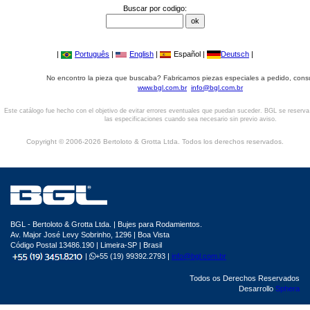
Buscar por codigo:
|
Português
|
English
|
Español |
Deutsch
|
No encontro la pieza que buscaba? Fabricamos piezas especiales a pedido, cons
www.bgl.com.br
info@bgl.com.br
Este catálogo fue hecho con el objetivo de evitar errores eventuales que puedan suceder. BGL se reserv
las especificaciones cuando sea necesario sin previo aviso.
Copyright © 2006-2026 Bertoloto & Grotta Ltda. Todos los derechos reservados.
BGL - Bertoloto & Grotta Ltda. | Bujes para Rodamientos.
Av. Major José Levy Sobrinho, 1296 | Boa Vista
Código Postal 13486.190 | Limeira-SP | Brasil
|
+55 (19) 99392.2793 |
info@bgl.com.br
Todos os Derechos Reservados
Desarrollo
Sphera