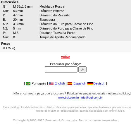
Dimensões:
G:
M 35x1,5 mm
Medida da Rosca
Dm:
53 mm
Diâmetro Externo
D:
47 mm
Diâmetro do Ressalto
B:
20 mm
Espessura
N1:
4.3 mm
Diâmetro do Furo para Chave de Pino
N2:
5 mm
Diâmetro do Furo para Chave de Pino
P:
M 6
Parafuso Trava da Porca
Nm:
8
Torque de Aperto Recomendado
Peso:
0.175 kg
voltar
Pesquisar por código:
|
Português |
English
|
Español
|
Deutsch
|
Não encontrou a peça que procurava? Fabricamos peças especiais mediante solicitaçã
www.bgl.com.br
info@bgl.com.br
Esse catálogo foi elaborado com o objetivo de evitar quaisquer erros, que eventualmente possam ocorre
direito de mudar as especificações quando necessário sem prévio aviso.
Copyright © 2006-2026 Bertoloto & Grotta Ltda. Todos os direitos reservados.