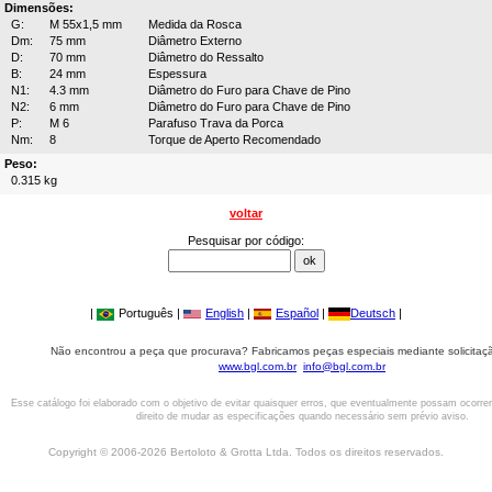
Dimensões:
G:
M 55x1,5 mm
Medida da Rosca
Dm:
75 mm
Diâmetro Externo
D:
70 mm
Diâmetro do Ressalto
B:
24 mm
Espessura
N1:
4.3 mm
Diâmetro do Furo para Chave de Pino
N2:
6 mm
Diâmetro do Furo para Chave de Pino
P:
M 6
Parafuso Trava da Porca
Nm:
8
Torque de Aperto Recomendado
Peso:
0.315 kg
voltar
Pesquisar por código:
|
Português |
English
|
Español
|
Deutsch
|
Não encontrou a peça que procurava? Fabricamos peças especiais mediante solicitaçã
www.bgl.com.br
info@bgl.com.br
Esse catálogo foi elaborado com o objetivo de evitar quaisquer erros, que eventualmente possam ocorre
direito de mudar as especificações quando necessário sem prévio aviso.
Copyright © 2006-2026 Bertoloto & Grotta Ltda. Todos os direitos reservados.