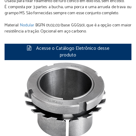
Usada para fixar rolamento de furo cônico em eixo liso, sem encosto.
É composta por 3 partes: a bucha, uma porca e uma arruela de trava ou
grampo MS. São fornecidas sempre com esse conjunto completo.
Material:
Nodular
BGFN 01,02,03 (base GGG50), que é a opção com maior
resistência a tração. Opcional em aço carbono.
Acesse o Catálogo Eletrônico desse
produto