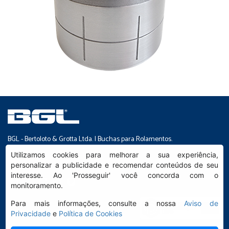
BGL - Bertoloto & Grotta Ltda. | Buchas para Rolamentos.
Av. Major José Levy Sobrinho, 1296 | Boa Vista
Utilizamos cookies para melhorar a sua experiência,
CEP 13486.190 | Limeira-SP | Brasil
personalizar a publicidade e recomendar conteúdos de seu
|
(19) 99392.2793 |
info@bgl.com.br
interesse. Ao 'Prosseguir' você concorda com o
monitoramento.
Para mais informações, consulte a nossa
Aviso de
Privacidade
e
Política de Cookies