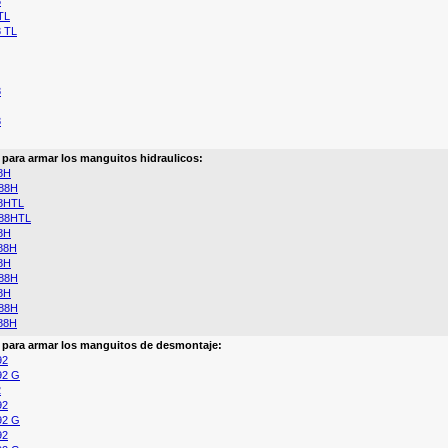
8
TL
 TL
8
8
a para armar los manguitos hidraulicos:
8H
88H
8HTL
88HTL
8H
88H
8H
88H
8H
88H
88H
a para armar los manguitos de desmontaje:
92
92 G
2
92
92 G
92