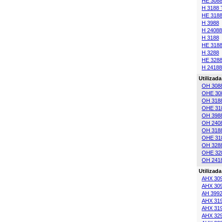
HE 308
H 3188 
HE 3188
H 3988
H 24088
H 3188
HE 318
H 3288
HE 328
H 24188
Utilizad
OH 308
OHE 30
OH 318
OHE 31
OH 398
OH 240
OH 318
OHE 31
OH 328
OHE 32
OH 241
Utilizad
AHX 30
AHX 30
AH 399
AHX 31
AHX 31
AHX 32