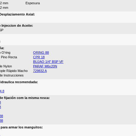
62 mm
Espesura
12 mm
esplaziamento Axial:
 Injeccion de Aceite:
SP
g
ña:
 O'ring
ORING 88
 Pino Recta
CPR 18
BUJAO 1/4" BSP VF
 de Nylon
PARAF M6x20N
cople Rápido Macho
729832 A
de Instrucciones
idraulica recomendada:
4.8
de fijación com la misma rosca:
8
8
88
88
a para armar los manguitos: