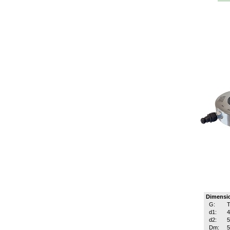
Dimensi
G:
T
d1:
d2:
Dm: