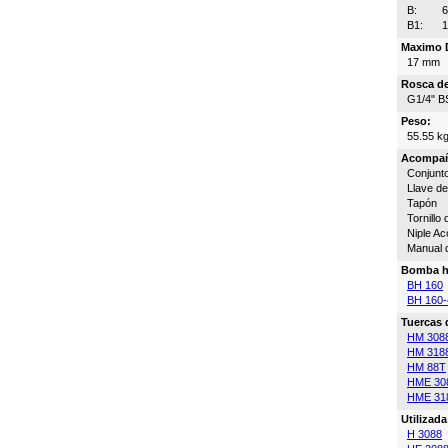
B:
B1:
Maximo D
17 mm
Rosca de
G1/4" B
Peso:
55.55 k
Acompa
Conjunto
Llave de
Tapón
Tornillo
Niple A
Manual 
Bomba h
BH 160
BH 160-
Tuercas 
HM 308
HM 318
HM 88T
HME 30
HME 31
Utilizad
H 3088