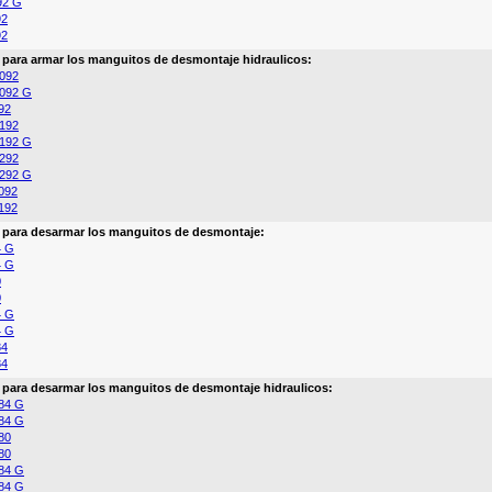
92 G
92
92
a para armar los manguitos de desmontaje hidraulicos:
092
092 G
92
192
192 G
292
292 G
092
192
a para desarmar los manguitos de desmontaje:
4 G
4 G
0
0
4 G
4 G
84
84
a para desarmar los manguitos de desmontaje hidraulicos:
84 G
84 G
80
80
84 G
84 G