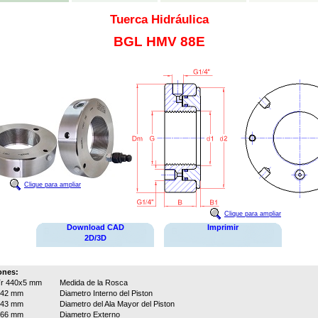
Tuerca Hidráulica
BGL HMV 88E
Clique para ampliar
Clique para ampliar
Download CAD
Imprimir
2D/3D
ones:
r 440x5 mm
Medida de la Rosca
442 mm
Diametro Interno del Piston
543 mm
Diametro del Ala Mayor del Piston
566 mm
Diametro Externo