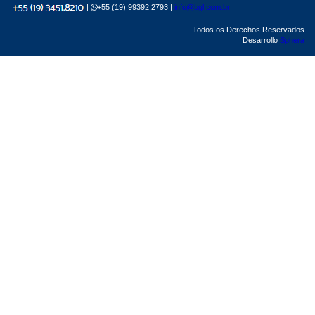
|
+55 (19) 99392.2793 |
info@bgl.com.br
Todos os Derechos Reservados
Desarrollo
Sphera