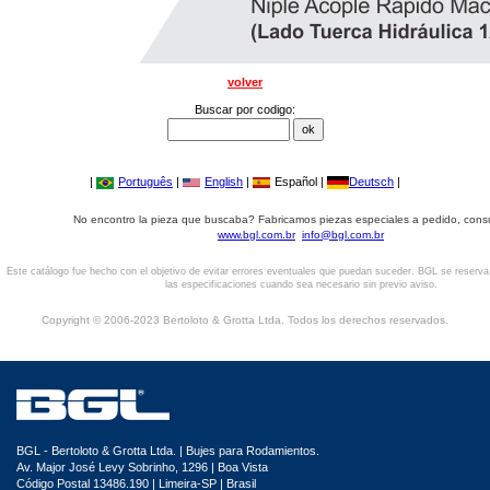
volver
Buscar por codigo:
|
Português
|
English
|
Español |
Deutsch
|
No encontro la pieza que buscaba? Fabricamos piezas especiales a pedido, cons
www.bgl.com.br
info@bgl.com.br
Este catálogo fue hecho con el objetivo de evitar errores eventuales que puedan suceder. BGL se reserv
las especificaciones cuando sea necesario sin previo aviso.
Copyright © 2006-2023 Bertoloto & Grotta Ltda. Todos los derechos reservados.
BGL - Bertoloto & Grotta Ltda. | Bujes para Rodamientos.
Av. Major José Levy Sobrinho, 1296 | Boa Vista
Código Postal 13486.190 | Limeira-SP | Brasil