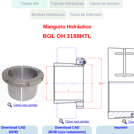
Manguito Hidráulico
BGL OH 3188HTL
Clique para ampliar
Clique para ampliar
Cliq
Download CAD
Download CAD
Imprimir
2D/3D
2D/3D (con rodamiento)