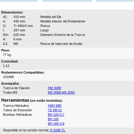
Dimensiones:
d1:
410 mm
Medida del Eje
d:
440 mm
Medida Interior del Rodamiento
G:
Tr 440x5 mm
Rosca
l:
297 mm
Largo
Dm:
520 mm
Diametro Externo de la Tuerca
A:
6 mm
G1:
M8
Rosca de Injeccion de Aceite
Peso:
77 kg
Conicidad:
1:12
Rodamientos Compatibles:
23188K
Acompaña:
Tuerca de Fijación
HM 3088
Traba MS
MS 3088-MS 3092
Herramientas
(no están incluidas):
Tuerca Hidráulica
HMV 88E
Tubos de Extensión
TE M8 01
Bombas Hidráulicas
BH 100-0.7
BH 160
BH 160-4.8
Disponible en la versión normal,
H 3188 TL