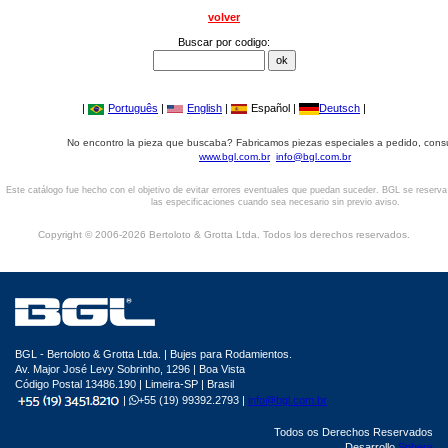
volver
Buscar por codigo:
|
Português
|
English
|
Español |
Deutsch
|
No encontro la pieza que buscaba? Fabricamos piezas especiales a pedido, cons
www.bgl.com.br
info@bgl.com.br
Este catálogo fue hecho con el objetivo de evitar errores eventuales que puedan suceder. BGL se reserv
las especificaciones cuando sea necesario sin previo aviso.
Copyright © 2006-2026 Bertoloto & Grotta Ltda. Todos los derechos reservados.
BGL - Bertoloto & Grotta Ltda. | Bujes para Rodamientos.
Av. Major José Levy Sobrinho, 1296 | Boa Vista
Código Postal 13486.190 | Limeira-SP | Brasil
|
+55 (19) 99392.2793 |
info@bgl.com.br
Todos os Derechos Reservados
Desarrollo
Sphera