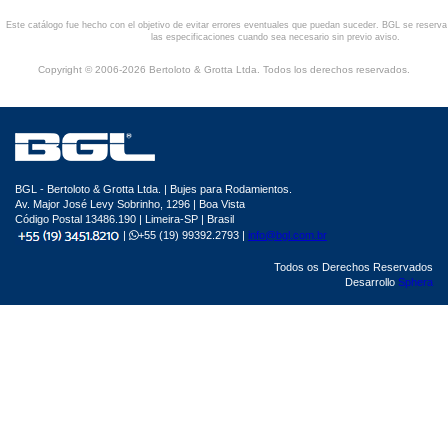
Este catálogo fue hecho con el objetivo de evitar errores eventuales que puedan suceder. BGL se reserv
las especificaciones cuando sea necesario sin previo aviso.
Copyright © 2006-2026 Bertoloto & Grotta Ltda. Todos los derechos reservados.
BGL - Bertoloto & Grotta Ltda. | Bujes para Rodamientos.
Av. Major José Levy Sobrinho, 1296 | Boa Vista
Código Postal 13486.190 | Limeira-SP | Brasil
|
+55 (19) 99392.2793 |
info@bgl.com.br
Todos os Derechos Reservados
Desarrollo
Sphera