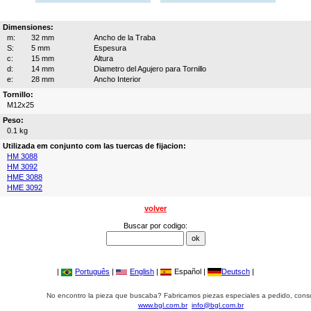
Dimensiones:
m:
32 mm
Ancho de la Traba
S:
5 mm
Espesura
c:
15 mm
Altura
d:
14 mm
Diametro del Agujero para Tornillo
e:
28 mm
Ancho Interior
Tornillo:
M12x25
Peso:
0.1 kg
Utilizada em conjunto com las tuercas de fijacion:
HM 3088
HM 3092
HME 3088
HME 3092
volver
Buscar por codigo:
|
Português
|
English
|
Español |
Deutsch
|
No encontro la pieza que buscaba? Fabricamos piezas especiales a pedido, cons
www.bgl.com.br
info@bgl.com.br