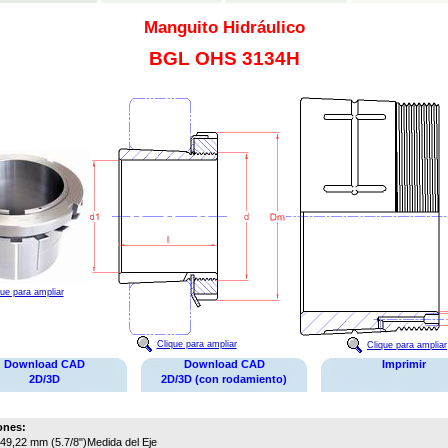
Manguito Hidráulico
BGL OHS 3134H
que para ampliar
Clique para ampliar
Clique para ampliar
Download CAD
Download CAD
Imprimir
2D/3D
2D/3D (con rodamiento)
ones:
49,22 mm (5.7/8")
Medida del Eje