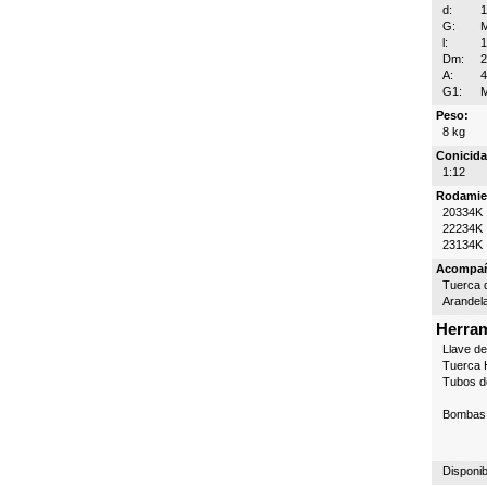
d:
G:
l:
Dm:
A:
4
G1:
Peso:
8 kg
Conicida
1:12
Rodamie
20334K
22234K
23134K
Acompa
Tuerca d
Arandel
Herram
Llave d
Tuerca H
Tubos d
Bombas 
Disponib