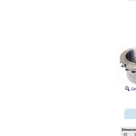
Cli
Dimensi
d1:
1