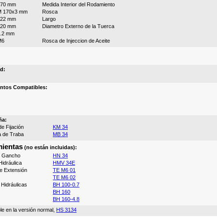
170 mm
Medida Interior del Rodamiento
M 170x3 mm
Rosca
122 mm
Largo
220 mm
Diametro Externo de la Tuerca
.2 mm
M6
Rosca de Injeccion de Aceite
d:
ntos Compatibles:
ña:
e Fijación
KM 34
a de Traba
MB 34
ientas
(no están incluidas):
e Gancho
HN 34
idráulica
HMV 34E
e Extensión
TE M6 01
TE M6 02
Hidráulicas
BH 100-0.7
BH 160
BH 160-4.8
le en la versión normal,
HS 3134