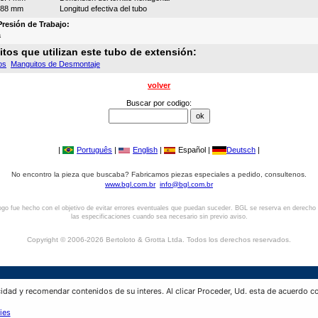
288 mm
Longitud efectiva del tubo
resión de Trabajo:
a
tos que utilizan este tubo de extensión:
os
Manguitos de Desmontaje
volver
Buscar por codigo:
|
Português
|
English
|
Español |
Deutsch
|
No encontro la pieza que buscaba? Fabricamos piezas especiales a pedido, consultenos.
www.bgl.com.br
info@bgl.com.br
ogo fue hecho con el objetivo de evitar errores eventuales que puedan suceder. BGL se reserva en derecho
las especificaciones cuando sea necesario sin previo aviso.
Copyright © 2006-2026 Bertoloto & Grotta Ltda. Todos los derechos reservados.
BGL - Bertoloto & Grotta Ltda. | Bujes para Rodamientos.
idad y recomendar contenidos de su interes. Al clicar Proceder, Ud. esta de acuerdo 
Av. Major José Levy Sobrinho, 1296 | Boa Vista
Código Postal 13486.190 | Limeira-SP | Brasil
ies