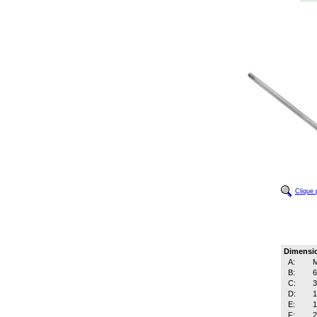
Clique 
Dimensi
A:
B:
C:
D:
E:
1
F:
2