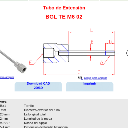
Tubo de Extensión
BGL TE M6 02
para ampliar
Clique para ampliar
Download CAD
Imprimir
2D/3D
ones:
M6x1
Tornillo
6 mm
Diámetro exterior del tubo
328 mm
La longitud total
12 mm
Longitud de la rosca
/4 BSP
Rosca del nipple
5.4 mm
Dimensión del tornillo hexagonal