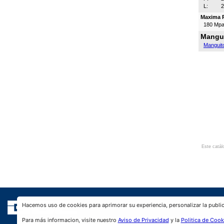
L:
Maxima P
180 Mp
Mangui
Manguit
Este catál
Hacemos uso de cookies para aprimorar su experiencia, personalizar la public
Para más informacion, visite nuestro
Aviso de Privacidad
y la
Politica de Cook