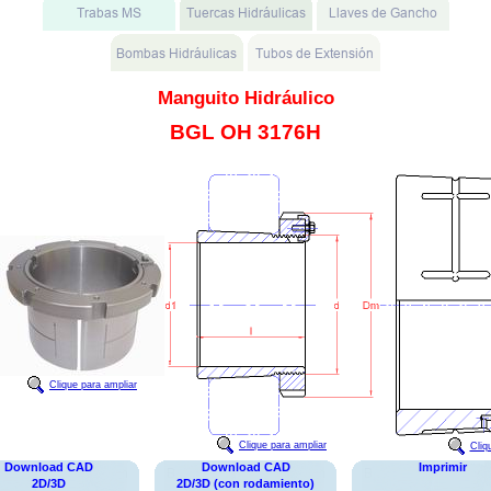
Manguito Hidráulico
BGL OH 3176H
Clique para ampliar
Clique para ampliar
Cliq
Download CAD
Download CAD
Imprimir
2D/3D
2D/3D (con rodamiento)