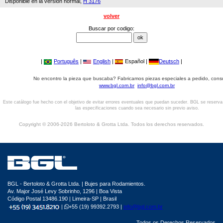
Disponible en la versión normal,
H 3176
volver
Buscar por codigo:
|
Português
|
English
|
Español |
Deutsch
|
No encontro la pieza que buscaba? Fabricamos piezas especiales a pedido, cons
www.bgl.com.br
info@bgl.com.br
Este catálogo fue hecho con el objetivo de evitar errores eventuales que puedan suceder. BGL se reserv
las especificaciones cuando sea necesario sin previo aviso.
Copyright © 2006-2026 Bertoloto & Grotta Ltda. Todos los derechos reservados.
BGL - Bertoloto & Grotta Ltda. | Bujes para Rodamientos.
Av. Major José Levy Sobrinho, 1296 | Boa Vista
Código Postal 13486.190 | Limeira-SP | Brasil
|
+55 (19) 99392.2793 |
info@bgl.com.br
Todos os Derechos Reservados