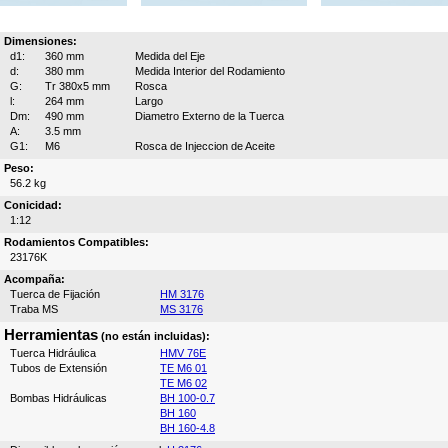
Dimensiones:
d1:
360 mm
Medida del Eje
d:
380 mm
Medida Interior del Rodamiento
G:
Tr 380x5 mm
Rosca
l:
264 mm
Largo
Dm:
490 mm
Diametro Externo de la Tuerca
A:
3.5 mm
G1:
M6
Rosca de Injeccion de Aceite
Peso:
56.2 kg
Conicidad:
1:12
Rodamientos Compatibles:
23176K
Acompaña:
Tuerca de Fijación
HM 3176
Traba MS
MS 3176
Herramientas
(no están incluidas):
Tuerca Hidráulica
HMV 76E
Tubos de Extensión
TE M6 01
TE M6 02
Bombas Hidráulicas
BH 100-0.7
BH 160
BH 160-4.8