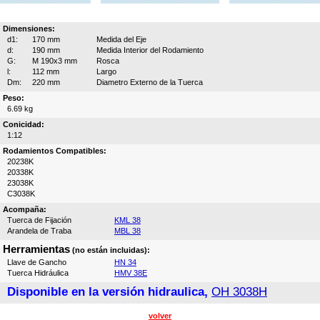
Dimensiones:
d1:
170 mm
Medida del Eje
d:
190 mm
Medida Interior del Rodamiento
G:
M 190x3 mm
Rosca
l:
112 mm
Largo
Dm:
220 mm
Diametro Externo de la Tuerca
Peso:
6.69 kg
Conicidad:
1:12
Rodamientos Compatibles:
20238K
20338K
23038K
C3038K
Acompaña:
Tuerca de Fijación
KML 38
Arandela de Traba
MBL 38
Herramientas
(no están incluidas):
Llave de Gancho
HN 34
Tuerca Hidráulica
HMV 38E
Disponible en la versión hidraulica,
OH 3038H
volver