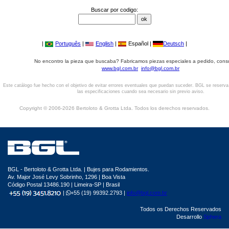
Buscar por codigo:
|
Português
|
English
|
Español |
Deutsch
|
No encontro la pieza que buscaba? Fabricamos piezas especiales a pedido, cons
www.bgl.com.br
info@bgl.com.br
Este catálogo fue hecho con el objetivo de evitar errores eventuales que puedan suceder. BGL se reserv
las especificaciones cuando sea necesario sin previo aviso.
Copyright © 2006-2026 Bertoloto & Grotta Ltda. Todos los derechos reservados.
BGL - Bertoloto & Grotta Ltda. | Bujes para Rodamientos.
Av. Major José Levy Sobrinho, 1296 | Boa Vista
Código Postal 13486.190 | Limeira-SP | Brasil
|
+55 (19) 99392.2793 |
info@bgl.com.br
Todos os Derechos Reservados
Desarrollo
Sphera