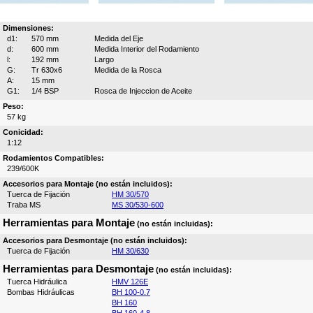
Dimensiones:
d1:
570 mm
Medida del Eje
d:
600 mm
Medida Interior del Rodamiento
l:
192 mm
Largo
G:
Tr 630x6
Medida de la Rosca
A:
15 mm
G1:
1/4 BSP
Rosca de Injeccion de Aceite
Peso:
57 kg
Conicidad:
1:12
Rodamientos Compatibles:
239/600K
Accesorios para Montaje (no están incluidos):
Tuerca de Fijación
HM 30/570
Traba MS
MS 30/530-600
Herramientas para Montaje
(no están incluidas):
Accesorios para Desmontaje (no están incluidos):
Tuerca de Fijación
HM 30/630
Herramientas para Desmontaje
(no están incluidas):
Tuerca Hidráulica
HMV 126E
Bombas Hidráulicas
BH 100-0.7
BH 160