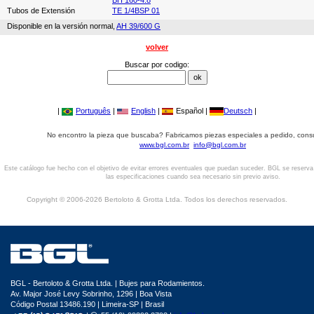
BH 160-4.8
Tubos de Extensión
TE 1/4BSP 01
Disponible en la versión normal,
AH 39/600 G
volver
Buscar por codigo:
|
Português
|
English
|
Español |
Deutsch
|
No encontro la pieza que buscaba? Fabricamos piezas especiales a pedido, cons
www.bgl.com.br
info@bgl.com.br
Este catálogo fue hecho con el objetivo de evitar errores eventuales que puedan suceder. BGL se reserv
las especificaciones cuando sea necesario sin previo aviso.
Copyright © 2006-2026 Bertoloto & Grotta Ltda. Todos los derechos reservados.
BGL - Bertoloto & Grotta Ltda. | Bujes para Rodamientos.
Av. Major José Levy Sobrinho, 1296 | Boa Vista
Código Postal 13486.190 | Limeira-SP | Brasil