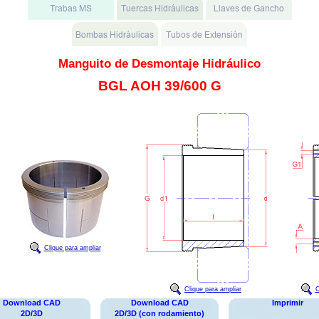
Manguito de Desmontaje Hidráulico
BGL AOH 39/600 G
Clique para ampliar
Clique para ampliar
C
Download CAD
Download CAD
Imprimir
2D/3D
2D/3D (con rodamiento)