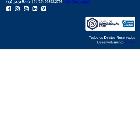
|
(19) 99392.2793 |
info@bgl.com.br
Todos os Direitos Reservados
Desenvolvimento
Sphera