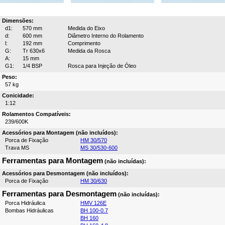
Dimensões:
d1:
570 mm
Medida do Eixo
d:
600 mm
Diâmetro Interno do Rolamento
l:
192 mm
Comprimento
G:
Tr 630x6
Medida da Rosca
A:
15 mm
G1:
1/4 BSP
Rosca para Injeção de Óleo
Peso:
57 kg
Conicidade:
1:12
Rolamentos Compatíveis:
239/600K
Acessórios para Montagem (não incluídos):
Porca de Fixação
HM 30/570
Trava MS
MS 30/530-600
Ferramentas para Montagem
(não incluídas):
Acessórios para Desmontagem (não incluídos):
Porca de Fixação
HM 30/630
Ferramentas para Desmontagem
(não incluídas):
Porca Hidráulica
HMV 126E
Bombas Hidráulicas
BH 100-0.7
BH 160