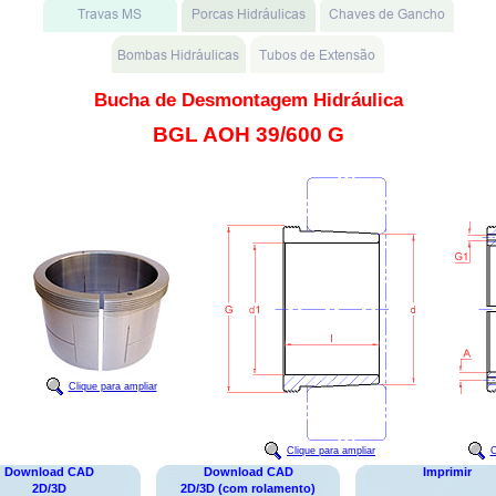
Bucha de Desmontagem Hidráulica
BGL AOH 39/600 G
Clique para ampliar
Clique para ampliar
C
Download CAD
Download CAD
Imprimir
2D/3D
2D/3D (com rolamento)