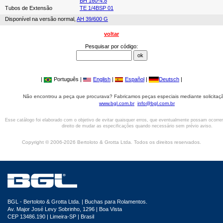
BH 160-4.8
Tubos de Extensão
TE 1/4BSP 01
Disponível na versão normal,
AH 39/600 G
voltar
Pesquisar por código:
|
Português |
English
|
Español
|
Deutsch
|
Não encontrou a peça que procurava? Fabricamos peças especiais mediante solicitaçã
www.bgl.com.br
info@bgl.com.br
Esse catálogo foi elaborado com o objetivo de evitar quaisquer erros, que eventualmente possam ocorre
direito de mudar as especificações quando necessário sem prévio aviso.
Copyright © 2006-2026 Bertoloto & Grotta Ltda. Todos os direitos reservados.
BGL - Bertoloto & Grotta Ltda. | Buchas para Rolamentos.
Av. Major José Levy Sobrinho, 1296 | Boa Vista
CEP 13486.190 | Limeira-SP | Brasil