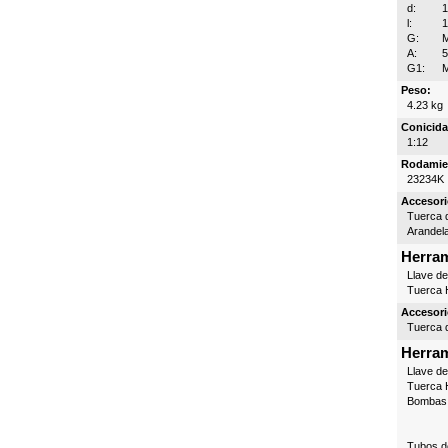
d:
l:
G:
M
A:
5
G1:
Peso:
4.23 kg
Conicida
1:12
Rodamie
23234K
Accesori
Tuerca d
Arandel
Herram
Llave d
Tuerca H
Accesori
Tuerca d
Herram
Llave d
Tuerca H
Bombas 
Tubos d