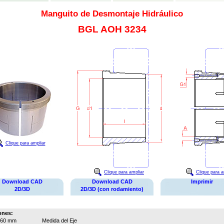
Manguito de Desmontaje Hidráulico
BGL AOH 3234
Clique para ampliar
Clique para ampliar
Clique para a
Download CAD
Download CAD
Imprimir
2D/3D
2D/3D (con rodamiento)
ones:
160 mm
Medida del Eje