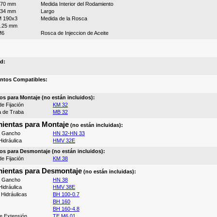
170 mm
Medida Interior del Rodamiento
134 mm
Largo
 190x3
Medida de la Rosca
.25 mm
M6
Rosca de Injeccion de Aceite
d:
ntos Compatibles:
os para Montaje (no están incluidos):
e Fijación
KM 32
a de Traba
MB 32
ientas para Montaje
(no están incluidas):
e Gancho
HN 32-HN 33
idráulica
HMV 32E
os para Desmontaje (no están incluidos):
e Fijación
KM 38
ientas para Desmontaje
(no están incluidas):
e Gancho
HN 38
idráulica
HMV 38E
Hidráulicas
BH 100-0.7
BH 160
BH 160-4.8
e Extensión
TE M6 01