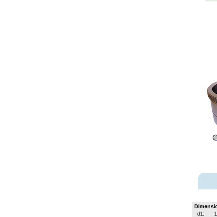
Dimensi
d1: