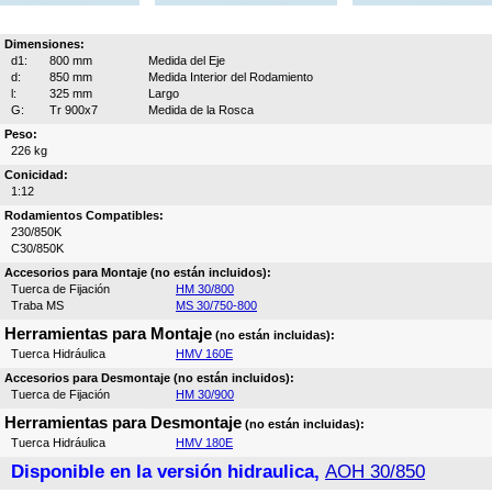
Dimensiones:
d1:
800 mm
Medida del Eje
d:
850 mm
Medida Interior del Rodamiento
l:
325 mm
Largo
G:
Tr 900x7
Medida de la Rosca
Peso:
226 kg
Conicidad:
1:12
Rodamientos Compatibles:
230/850K
C30/850K
Accesorios para Montaje (no están incluidos):
Tuerca de Fijación
HM 30/800
Traba MS
MS 30/750-800
Herramientas para Montaje
(no están incluidas):
Tuerca Hidráulica
HMV 160E
Accesorios para Desmontaje (no están incluidos):
Tuerca de Fijación
HM 30/900
Herramientas para Desmontaje
(no están incluidas):
Tuerca Hidráulica
HMV 180E
Disponible en la versión hidraulica,
AOH 30/850