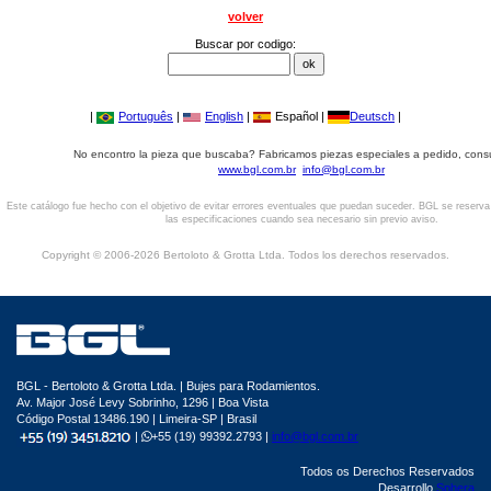
volver
Buscar por codigo:
|
Português
|
English
|
Español |
Deutsch
|
No encontro la pieza que buscaba? Fabricamos piezas especiales a pedido, cons
www.bgl.com.br
info@bgl.com.br
Este catálogo fue hecho con el objetivo de evitar errores eventuales que puedan suceder. BGL se reserv
las especificaciones cuando sea necesario sin previo aviso.
Copyright © 2006-2026 Bertoloto & Grotta Ltda. Todos los derechos reservados.
BGL - Bertoloto & Grotta Ltda. | Bujes para Rodamientos.
Av. Major José Levy Sobrinho, 1296 | Boa Vista
Código Postal 13486.190 | Limeira-SP | Brasil
|
+55 (19) 99392.2793 |
info@bgl.com.br
Todos os Derechos Reservados
Desarrollo
Sphera