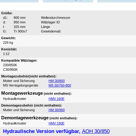
Größe:
d1:
800 mm
Wellendurchmesser
d:
850 mm
Wälzlager ID
l:
325 mm
Länge
G:
Tr 900x7
Gewindemaß
Gewicht:
226 kg
Konizität:
1:12
Kompatible Wälzlager:
230/850K
C30/850K
Montagezubehör(nicht enthalten):
Mutter und Sicherung
HM 30/800
MS Verriegelungsgeräte
MS 30/750-800
Montagewerkzeuge
(nicht enthalten):
Hydraulikmutter
HMV 160E
Demontagezubehör (nicht enthalten):
Mutter und Sicherung
HM 30/900
Demontagewerkzeuge
(nicht enthalten):
Hydraulikmutter
HMV 180E
Hydraulische Version verfügbar,
AOH 30/850