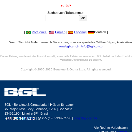
zurück
Suche nach Teilenummer:
|
Português
|
English
|
Español
|
Deutsch |
Wenn Sie nicht finden, wonach Sie suchen, oder ein spezielles Teil benötigen, kontaktiere
www.bgl.com.br
info@bgl.com.br
Dieser Katalog wurde mit der Absicht erstellt, eventuelle Fehler zu vermeiden. BGL behält sich das Recht v
vorherige Ankündigung zu ändern.
Copyright © 2006-2026 Bertoloto & Grotta Ltda. All rights reserved.
BGL - Bertoloto & Grotta Ltda. | Hülsen für Lager.
Av. Major José Levy Sobrinho, 1296 | Boa Vista
13486.190 | Limeira-SP | Brasil
|
+55 (19) 99392.2793 |
info@bgl.com.br
Alle Rechte Vorbehalten