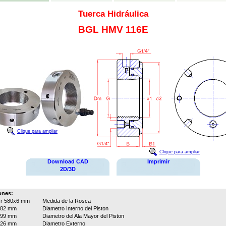
Tuerca Hidráulica
BGL HMV 116E
Clique para ampliar
Clique para ampliar
Download CAD
Imprimir
2D/3D
ones:
r 580x6 mm
Medida de la Rosca
582 mm
Diametro Interno del Piston
699 mm
Diametro del Ala Mayor del Piston
726 mm
Diametro Externo