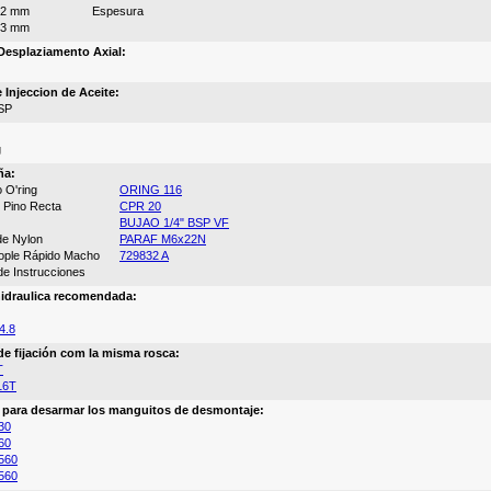
72 mm
Espesura
13 mm
esplaziamento Axial:
 Injeccion de Aceite:
SP
g
ña:
 O'ring
ORING 116
 Pino Recta
CPR 20
BUJAO 1/4" BSP VF
 de Nylon
PARAF M6x22N
cople Rápido Macho
729832 A
de Instrucciones
idraulica recomendada:
4.8
de fijación com la misma rosca:
T
16T
a para desarmar los manguitos de desmontaje:
30
60
560
560