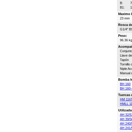
B:
B1:
Maximo D
23 mm
Rosca de
G1/4" B
Peso:
96.36 k
Acompa
Conjunto
Llave de
Tapón
Tornillo
Niple A
Manual 
Bomba h
BH 160
BH 160-
Tuercas 
HM 116
HMLL 1
Utilizad
AH 32/5
AH 39/5
AH 240/
AH 241/