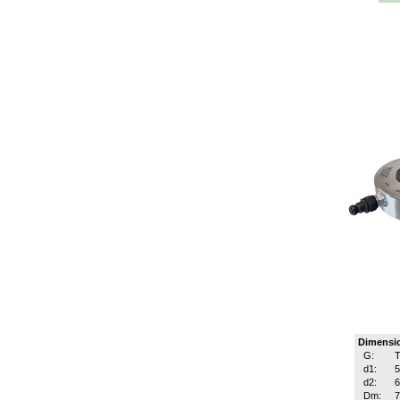
Dimensi
G:
T
d1:
d2:
Dm: