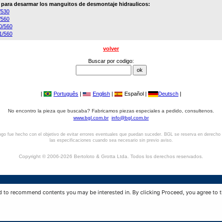
a para desarmar los manguitos de desmontaje hidraulicos:
/530
/560
0/560
1/560
volver
Buscar por codigo:
|
Português
|
English
|
Español |
Deutsch
|
No encontro la pieza que buscaba? Fabricamos piezas especiales a pedido, consultenos.
www.bgl.com.br
info@bgl.com.br
ogo fue hecho con el objetivo de evitar errores eventuales que puedan suceder. BGL se reserva en derecho
las especificaciones cuando sea necesario sin previo aviso.
Copyright © 2006-2026 Bertoloto & Grotta Ltda. Todos los derechos reservados.
BGL - Bertoloto & Grotta Ltda. | Hülsen für Lager.
d to recommend contents you may be interested in. By clicking Proceed, you agree to t
Av. Major José Levy Sobrinho, 1296 | Boa Vista
13486.190 | Limeira-SP | Brasil
|
+55 (19) 99392.2793 |
info@bgl.com.br