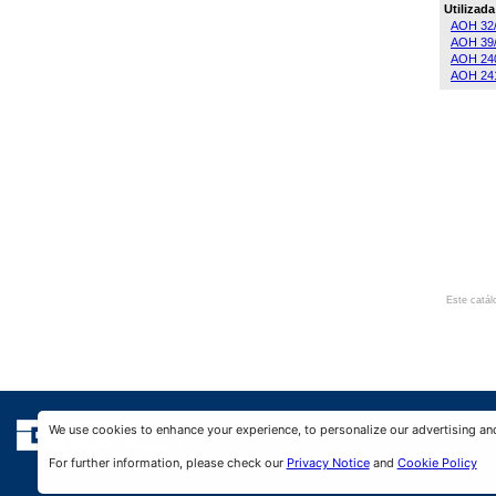
Utilizad
AOH 32
AOH 39
AOH 24
AOH 24
Este catál
We use cookies to enhance your experience, to personalize our advertising an
For further information, please check our
Privacy Notice
and
Cookie Policy