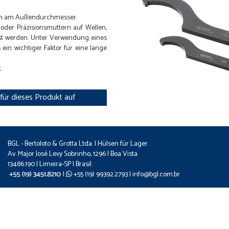
tzen am Außendurchmesser.
der Präzisionsmuttern auf Wellen,
st werden. Unter Verwendung eines
ein wichtiger Faktor für eine lange
.
ür dieses Produkt auf
BGL - Bertoloto & Grotta Ltda. | Hülsen für Lager.
Av. Major José Levy Sobrinho, 1296 | Boa Vista
13486.190 | Limeira-SP | Brasil
|
+55 (19) 99392.2793 |
info@bgl.com.br