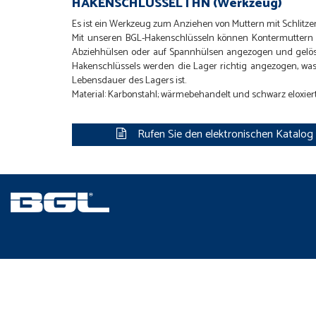
HAKENSCHLÜSSEL | HN (Werkzeug)
Es ist ein Werkzeug zum Anziehen von Muttern mit Schli
Mit unseren BGL-Hakenschlüsseln können Kontermuttern o
Abziehhülsen oder auf Spannhülsen angezogen und gelö
Hakenschlüssels werden die Lager richtig angezogen, was 
Lebensdauer des Lagers ist.
Material: Karbonstahl; wärmebehandelt und schwarz eloxiert
Rufen Sie den elektronischen Katalog f