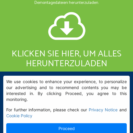
Demontagedateien herunterzuladen.
KLICKEN SIE HIER, UM ALLES
HERUNTERZULADEN
We use cookies to enhance your experience, to personalize
our advertising and to recommend contents you may be
interested in. By clicking Proceed, you agree to this
BGL - Bertoloto & Grotta Ltda. | Hülsen für Lager.
monitoring.
Av. Major José Levy Sobrinho, 1296 | Boa Vista
13486.190 | Limeira-SP | Brasil
For further information, please check our
Privacy Notice
and
|
+55 (19) 99392.2793 |
info@bgl.com.br
Cookie Policy
Alle Rechte Vorbehalten
Proceed
Entwicklung
Sphera