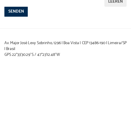
LEEREN
Av. Major José Levy Sobrinho, 1296 | Boa Vista | CEP 13486-190 | Limeira/SP
| Brasil
GPS 22°33'30.29"S / 47°23'12.48"W