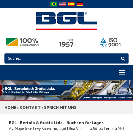
Toggl
naviga
Previous
N
HOME
>
KONTAKT
> SPRICH MIT UNS
BGL - Bertolo & Grotta Ltda. | Buchsen für Lager.
Av. Major José Levy Sobrinho, 1296 | Boa Vista | 13486.190 Limeira-SP |