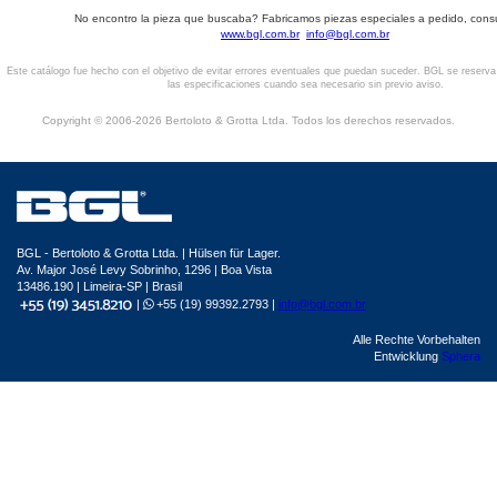
No encontro la pieza que buscaba? Fabricamos piezas especiales a pedido, cons
www.bgl.com.br
info@bgl.com.br
Este catálogo fue hecho con el objetivo de evitar errores eventuales que puedan suceder. BGL se reserv
las especificaciones cuando sea necesario sin previo aviso.
Copyright © 2006-2026 Bertoloto & Grotta Ltda. Todos los derechos reservados.
BGL - Bertoloto & Grotta Ltda. | Hülsen für Lager.
Av. Major José Levy Sobrinho, 1296 | Boa Vista
13486.190 | Limeira-SP | Brasil
|
+55 (19) 99392.2793 |
info@bgl.com.br
Alle Rechte Vorbehalten
Entwicklung
Sphera