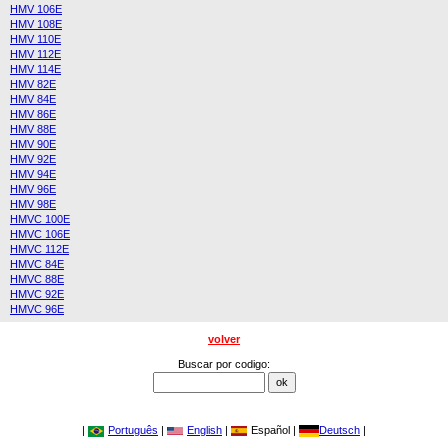
HMV 106E
HMV 108E
HMV 110E
HMV 112E
HMV 114E
HMV 82E
HMV 84E
HMV 86E
HMV 88E
HMV 90E
HMV 92E
HMV 94E
HMV 96E
HMV 98E
HMVC 100E
HMVC 106E
HMVC 112E
HMVC 84E
HMVC 88E
HMVC 92E
HMVC 96E
volver
Buscar por codigo:
|
Português
|
English
|
Español |
Deutsch
|