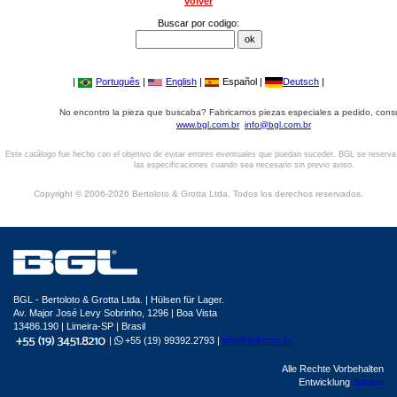
volver
Buscar por codigo:
|
Português
|
English
|
Español |
Deutsch
|
No encontro la pieza que buscaba? Fabricamos piezas especiales a pedido, cons
www.bgl.com.br
info@bgl.com.br
Este catálogo fue hecho con el objetivo de evitar errores eventuales que puedan suceder. BGL se reserv
las especificaciones cuando sea necesario sin previo aviso.
Copyright © 2006-2026 Bertoloto & Grotta Ltda. Todos los derechos reservados.
BGL - Bertoloto & Grotta Ltda. | Hülsen für Lager.
Av. Major José Levy Sobrinho, 1296 | Boa Vista
13486.190 | Limeira-SP | Brasil
|
+55 (19) 99392.2793 |
info@bgl.com.br
Alle Rechte Vorbehalten
Entwicklung
Sphera