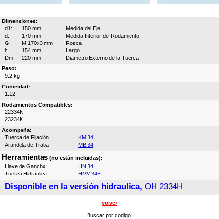
Dimensiones:
d1:
150 mm
Medida del Eje
d:
170 mm
Medida Interior del Rodamiento
G:
M 170x3 mm
Rosca
l:
154 mm
Largo
Dm:
220 mm
Diametro Externo de la Tuerca
Peso:
9.2 kg
Conicidad:
1:12
Rodamientos Compatibles:
22334K
23234K
Acompaña:
Tuerca de Fijación
KM 34
Arandela de Traba
MB 34
Herramientas
(no están incluidas):
Llave de Gancho
HN 34
Tuerca Hidráulica
HMV 34E
Disponible en la versión hidraulica,
OH 2334H
volver
Buscar por codigo: