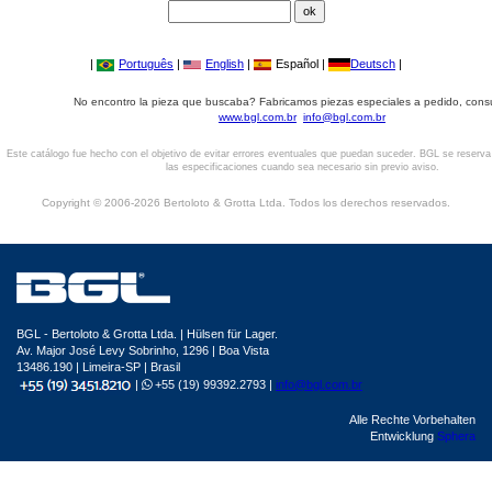
|
Português
|
English
|
Español |
Deutsch
|
No encontro la pieza que buscaba? Fabricamos piezas especiales a pedido, cons
www.bgl.com.br
info@bgl.com.br
Este catálogo fue hecho con el objetivo de evitar errores eventuales que puedan suceder. BGL se reserv
las especificaciones cuando sea necesario sin previo aviso.
Copyright © 2006-2026 Bertoloto & Grotta Ltda. Todos los derechos reservados.
BGL - Bertoloto & Grotta Ltda. | Hülsen für Lager.
Av. Major José Levy Sobrinho, 1296 | Boa Vista
13486.190 | Limeira-SP | Brasil
|
+55 (19) 99392.2793 |
info@bgl.com.br
Alle Rechte Vorbehalten
Entwicklung
Sphera