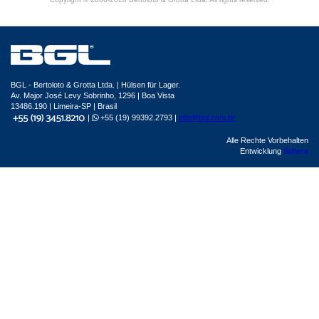
BGL - Bertoloto & Grotta Ltda. | Hülsen für Lager.
Av. Major José Levy Sobrinho, 1296 | Boa Vista
13486.190 | Limeira-SP | Brasil
|
+55 (19) 99392.2793 |
info@bgl.com.br
Alle Rechte Vorbehalten
Entwicklung
Sphera