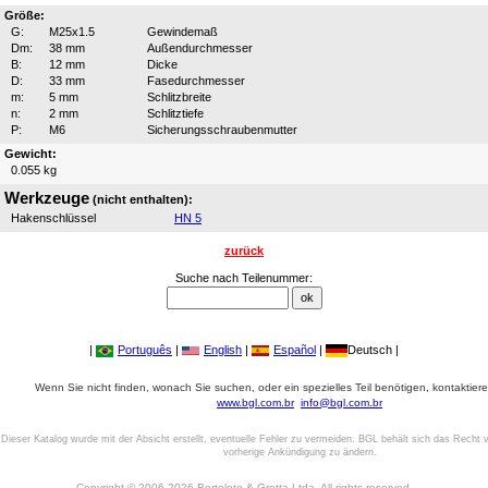
Größe:
G:
M25x1.5
Gewindemaß
Dm:
38 mm
Außendurchmesser
B:
12 mm
Dicke
D:
33 mm
Fasedurchmesser
m:
5 mm
Schlitzbreite
n:
2 mm
Schlitztiefe
P:
M6
Sicherungsschraubenmutter
Gewicht:
0.055 kg
Werkzeuge
(nicht enthalten):
Hakenschlüssel
HN 5
zurück
Suche nach Teilenummer:
|
Português
|
English
|
Español
|
Deutsch |
Wenn Sie nicht finden, wonach Sie suchen, oder ein spezielles Teil benötigen, kontaktiere
www.bgl.com.br
info@bgl.com.br
Dieser Katalog wurde mit der Absicht erstellt, eventuelle Fehler zu vermeiden. BGL behält sich das Recht v
vorherige Ankündigung zu ändern.
Copyright © 2006-2026 Bertoloto & Grotta Ltda. All rights reserved.