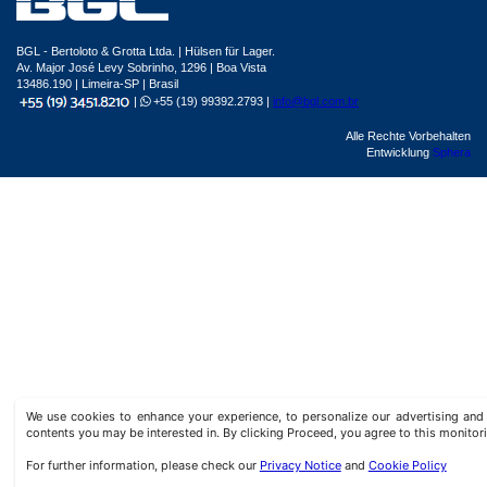
BGL - Bertoloto & Grotta Ltda. | Hülsen für Lager.
Av. Major José Levy Sobrinho, 1296 | Boa Vista
13486.190 | Limeira-SP | Brasil
|
+55 (19) 99392.2793 |
info@bgl.com.br
Alle Rechte Vorbehalten
Entwicklung
Sphera
We use cookies to enhance your experience, to personalize our advertising a
contents you may be interested in. By clicking Proceed, you agree to this monitor
For further information, please check our
Privacy Notice
and
Cookie Policy