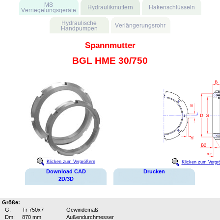
Spannmutter
BGL HME 30/750
Klicken zum Vergrößern
Klicken zum Vergr
Download CAD
Drucken
2D/3D
Größe:
G:
Tr 750x7
Gewindemaß
Dm:
870 mm
Außendurchmesser