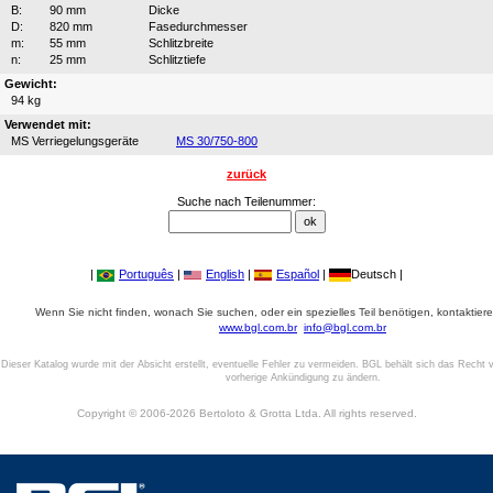
B:
90 mm
Dicke
D:
820 mm
Fasedurchmesser
m:
55 mm
Schlitzbreite
n:
25 mm
Schlitztiefe
Gewicht:
94 kg
Verwendet mit:
MS Verriegelungsgeräte
MS 30/750-800
zurück
Suche nach Teilenummer:
|
Português
|
English
|
Español
|
Deutsch |
Wenn Sie nicht finden, wonach Sie suchen, oder ein spezielles Teil benötigen, kontaktiere
www.bgl.com.br
info@bgl.com.br
Dieser Katalog wurde mit der Absicht erstellt, eventuelle Fehler zu vermeiden. BGL behält sich das Recht v
vorherige Ankündigung zu ändern.
Copyright © 2006-2026 Bertoloto & Grotta Ltda. All rights reserved.