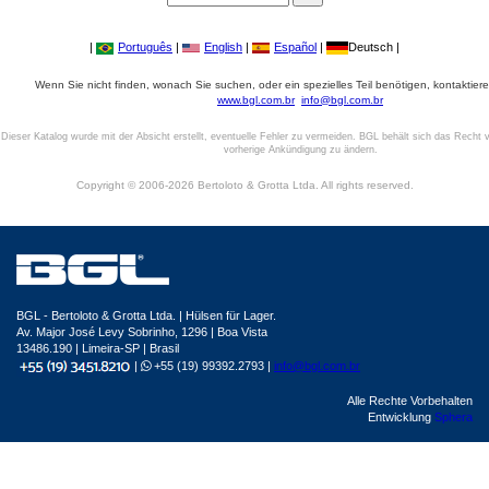
|
Português
|
English
|
Español
|
Deutsch |
Wenn Sie nicht finden, wonach Sie suchen, oder ein spezielles Teil benötigen, kontaktiere
www.bgl.com.br
info@bgl.com.br
Dieser Katalog wurde mit der Absicht erstellt, eventuelle Fehler zu vermeiden. BGL behält sich das Recht v
vorherige Ankündigung zu ändern.
Copyright © 2006-2026 Bertoloto & Grotta Ltda. All rights reserved.
BGL - Bertoloto & Grotta Ltda. | Hülsen für Lager.
Av. Major José Levy Sobrinho, 1296 | Boa Vista
13486.190 | Limeira-SP | Brasil
|
+55 (19) 99392.2793 |
info@bgl.com.br
Alle Rechte Vorbehalten
Entwicklung
Sphera