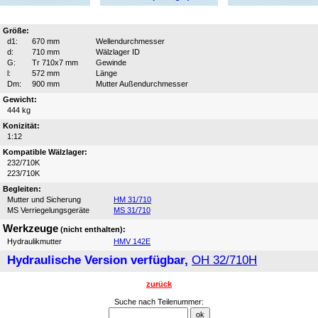
Größe:
d1:
670 mm
Wellendurchmesser
d:
710 mm
Wälzlager ID
G:
Tr 710x7 mm
Gewinde
l:
572 mm
Länge
Dm:
900 mm
Mutter Außendurchmesser
Gewicht:
444 kg
Konizität:
1:12
Kompatible Wälzlager:
232/710K
223/710K
Begleiten:
Mutter und Sicherung
HM 31/710
MS Verriegelungsgeräte
MS 31/710
Werkzeuge
(nicht enthalten):
Hydraulikmutter
HMV 142E
Hydraulische Version verfügbar,
OH 32/710H
zurück
Suche nach Teilenummer: