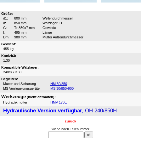
Größe:
d1:
800 mm
Wellendurchmesser
d:
850 mm
Wälzlager ID
G:
Tr 850x7 mm
Gewinde
l:
495 mm
Länge
Dm:
980 mm
Mutter Außendurchmesser
Gewicht:
455 kg
Konizität:
1:30
Kompatible Wälzlager:
240/850K30
Begleiten:
Mutter und Sicherung
HM 30/850
MS Verriegelungsgeräte
MS 30/850-900
Werkzeuge
(nicht enthalten):
Hydraulikmutter
HMV 170E
Hydraulische Version verfügbar,
OH 240/850H
zurück
Suche nach Teilenummer: