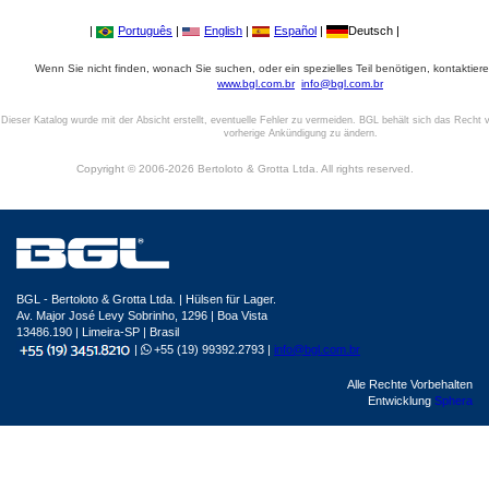
|
Português
|
English
|
Español
|
Deutsch |
Wenn Sie nicht finden, wonach Sie suchen, oder ein spezielles Teil benötigen, kontaktiere
www.bgl.com.br
info@bgl.com.br
Dieser Katalog wurde mit der Absicht erstellt, eventuelle Fehler zu vermeiden. BGL behält sich das Recht v
vorherige Ankündigung zu ändern.
Copyright © 2006-2026 Bertoloto & Grotta Ltda. All rights reserved.
BGL - Bertoloto & Grotta Ltda. | Hülsen für Lager.
Av. Major José Levy Sobrinho, 1296 | Boa Vista
13486.190 | Limeira-SP | Brasil
|
+55 (19) 99392.2793 |
info@bgl.com.br
Alle Rechte Vorbehalten
Entwicklung
Sphera