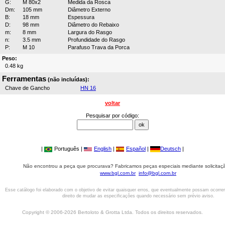
G:
M 80x2
Medida da Rosca
Dm:
105 mm
Diâmetro Externo
B:
18 mm
Espessura
D:
98 mm
Diâmetro do Rebaixo
m:
8 mm
Largura do Rasgo
n:
3.5 mm
Profundidade do Rasgo
P:
M 10
Parafuso Trava da Porca
Peso:
0.48 kg
Ferramentas
(não incluídas):
Chave de Gancho
HN 16
voltar
Pesquisar por código:
|
Português |
English
|
Español
|
Deutsch
|
Não encontrou a peça que procurava? Fabricamos peças especiais mediante solicitaçã
www.bgl.com.br
info@bgl.com.br
Esse catálogo foi elaborado com o objetivo de evitar quaisquer erros, que eventualmente possam ocorre
direito de mudar as especificações quando necessário sem prévio aviso.
Copyright © 2006-2026 Bertoloto & Grotta Ltda. Todos os direitos reservados.