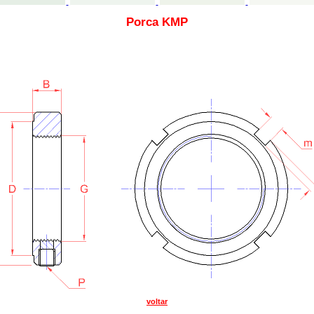
Porca KMP
voltar