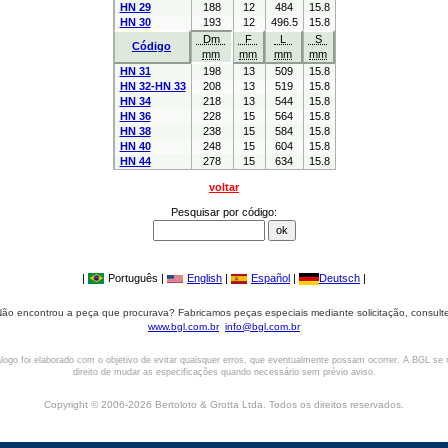
HN 29
188
12
484
15.8
HN 30
193
12
496.5
15.8
Dm
F
L
S
Código
mm
mm
mm
mm
HN 31
198
13
509
15.8
HN 32-HN 33
208
13
519
15.8
HN 34
218
13
544
15.8
HN 36
228
15
564
15.8
HN 38
238
15
584
15.8
HN 40
248
15
604
15.8
HN 44
278
15
634
15.8
voltar
Pesquisar por código:
|
Português |
English
|
Español
|
Deutsch
|
ão encontrou a peça que procurava? Fabricamos peças especiais mediante solicitação, consult
www.bgl.com.br
info@bgl.com.br
logo foi elaborado com o objetivo de evitar quaisquer erros, que eventualmente possam ocorrer. A BGL se 
direito de mudar as especificações quando necessário sem prévio aviso.
Copyright © 2006-2026 Bertoloto & Grotta Ltda. Todos os direitos reservados.