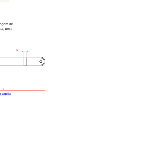
tagem de
rca, uma
a ampliar