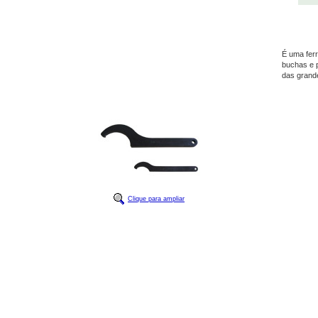
É uma fer
buchas e p
das grande
Clique para ampliar