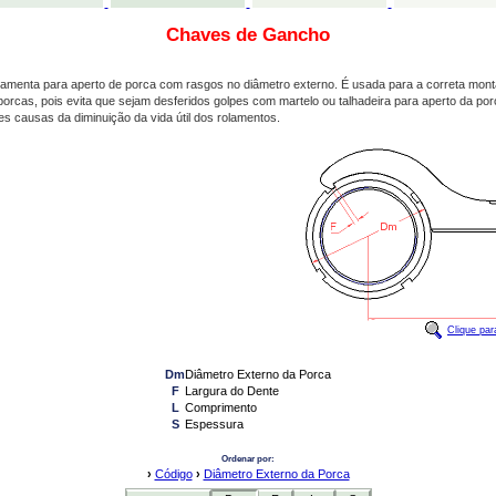
Chaves de Gancho
ramenta para aperto de porca com rasgos no diâmetro externo. É usada para a correta mon
orcas, pois evita que sejam desferidos golpes com martelo ou talhadeira para aperto da po
s causas da diminuição da vida útil dos rolamentos.
Clique par
Dm
Diâmetro Externo da Porca
F
Largura do Dente
L
Comprimento
S
Espessura
Ordenar por:
›
Código
›
Diâmetro Externo da Porca