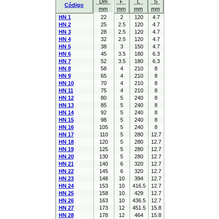
Dm
F
L
S
Código
mm
mm
mm
mm
HN 1
22
2
120
4.7
HN 2
25
2.5
120
4.7
HN 3
28
2.5
120
4.7
HN 4
32
2.5
120
4.7
HN 5
38
3
150
4.7
HN 6
45
3.5
180
6.3
HN 7
52
3.5
180
6.3
HN 8
58
4
210
8
HN 9
65
4
210
8
HN 10
70
4
210
8
HN 11
75
4
210
8
HN 12
80
5
240
8
HN 13
85
5
240
8
HN 14
92
5
240
8
HN 15
98
5
240
8
HN 16
105
5
240
8
HN 17
110
5
280
12.7
HN 18
120
5
280
12.7
HN 19
125
5
280
12.7
HN 20
130
5
280
12.7
HN 21
140
6
320
12.7
HN 22
145
6
320
12.7
HN 23
148
10
394
12.7
HN 24
153
10
416.5
12.7
HN 25
158
10
429
12.7
HN 26
163
10
436.5
12.7
HN 27
173
12
451.5
15.8
HN 28
178
12
464
15.8