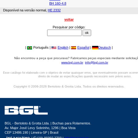
BH 160-4.8
Disponível na versão normal,
HE 2332
voltar
Pesquisar por código:
|
Português |
English
|
Español
|
Deutsch
|
Não encontrou a peça que procurava? Fabricamos peças especiais mediante solicitaçã
www.bgl.com.br
info@bgl.com.br
Esse catálogo foi elaborado com o objetivo de evitar quaisquer erros, que eventualmente possam ocorre
direito de mudar as especificações quando necessário sem prévio aviso.
Copyright © 2006-2026 Bertoloto & Grotta Ltda. Todos os direitos reservados.
BGL - Bertoloto & Grotta Ltda. | Buchas para Rolamentos.
Av. Major José Levy Sobrinho, 1296 | Boa Vista
CEP 13486.190 | Limeira-SP | Brasil
|
(19) 99392.2793 |
info@bgl.com.br