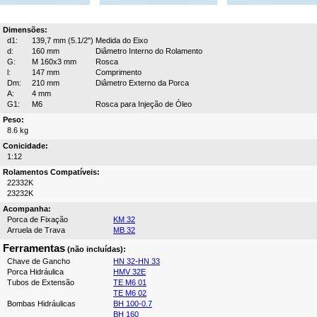
Dimensões:
d1:
139,7 mm (5.1/2")
Medida do Eixo
d:
160 mm
Diâmetro Interno do Rolamento
G:
M 160x3 mm
Rosca
l:
147 mm
Comprimento
Dm:
210 mm
Diâmetro Externo da Porca
A:
4 mm
G1:
M6
Rosca para Injeção de Óleo
Peso:
8.6 kg
Conicidade:
1:12
Rolamentos Compatíveis:
22332K
23232K
Acompanha:
Porca de Fixação
KM 32
Arruela de Trava
MB 32
Ferramentas
(não incluídas):
Chave de Gancho
HN 32-HN 33
Porca Hidráulica
HMV 32E
Tubos de Extensão
TE M6 01
TE M6 02
Bombas Hidráulicas
BH 100-0.7
BH 160