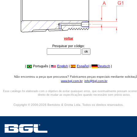
voltar
Pesquisar por código:
|
Português |
English
|
Español
|
Deutsch
|
Não encontrou a peça que procurava? Fabricamos peças especiais mediante solicitaçã
www.bgl.com.br
info@bgl.com.br
Esse catálogo foi elaborado com o objetivo de evitar quaisquer erros, que eventualmente possam ocorre
direito de mudar as especificações quando necessário sem prévio aviso.
Copyright © 2006-2026 Bertoloto & Grotta Ltda. Todos os direitos reservados.