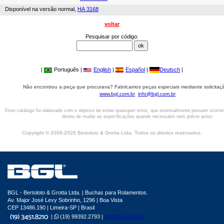
Disponível na versão normal,
HA 3168
voltar
Pesquisar por código:
|
Português |
English
|
Español
|
Deutsch
|
Não encontrou a peça que procurava? Fabricamos peças especiais mediante solicitaçã
www.bgl.com.br
info@bgl.com.br
Esse catálogo foi elaborado com o objetivo de evitar quaisquer erros, que eventualmente possam ocorre
direito de mudar as especificações quando necessário sem prévio aviso.
Copyright © 2006-2026 Bertoloto & Grotta Ltda. Todos os direitos reservados.
BGL - Bertoloto & Grotta Ltda. | Buchas para Rolamentos.
Av. Major José Levy Sobrinho, 1296 | Boa Vista
CEP 13486.190 | Limeira-SP | Brasil
|
(19) 99392.2793 |
info@bgl.com.br