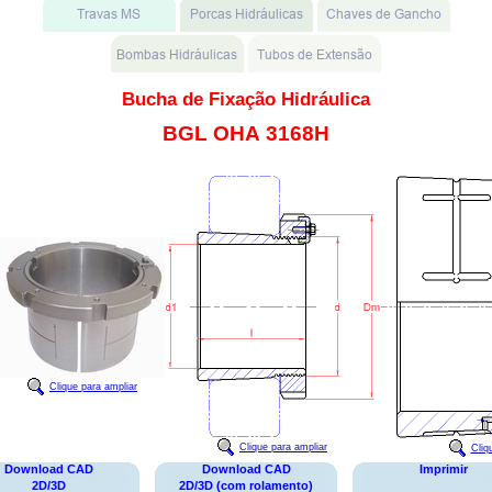
Bucha de Fixação Hidráulica
BGL OHA 3168H
Clique para ampliar
Clique para ampliar
Cliq
Download CAD
Download CAD
Imprimir
2D/3D
2D/3D (com rolamento)