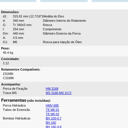
Dimensões:
d1:
315,91 mm (12.7/16")
Medida do Eixo
d:
340 mm
Diâmetro Interno do Rolamento
G:
Tr 340x5 mm
Rosca
l:
254 mm
Comprimento
Dm:
440 mm
Diâmetro Externo da Porca
A:
4.5 mm
G1:
M6
Rosca para Injeção de Óleo
Peso:
45.4 kg
Conicidade:
1:12
Rolamentos Compatíveis:
23168K
C3168K
Acompanha:
Porca de Fixação
HM 3168
Trava MS
MS 3168-MS 3172
Ferramentas
(não incluídas):
Porca Hidráulica
HMV 68E
Tubos de Extensão
TE M6 01
TE M6 02
Bombas Hidráulicas
BH 100-0.7
BH 160
BH 160-4.8