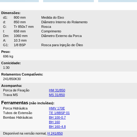
Dimensões:
d1:
800 mm
Medida do Eixo
d:
850 mm
Diâmetro Interno do Rolamento
G:
Tr 850x7 mm
Rosca
l:
658 mm
Comprimento
Dm:
1060 mm
Diâmetro Externo da Porca
A:
10.3 mm
G1:
1/8 BSP
Rosca para Injeção de Óleo
Peso:
696 kg
Conicidade:
1:30
Rolamentos Compatíveis:
241/850K30
Acompanha:
Porca de Fixação
HM 31/850
Trava MS
MS 31/850
Ferramentas
(não incluídas):
Porca Hidráulica
HMV 170E
Tubos de Extensão
TE 1/8BSP 01
Bombas Hidráulicas
BH 100-0.7
BH 160
BH 160-4.8
Disponível na versão normal,
H 241/850