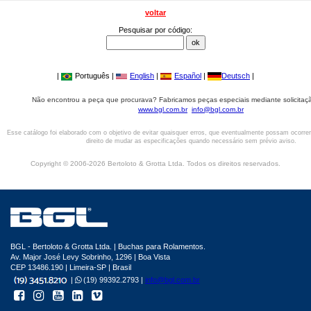
voltar
Pesquisar por código:
|
Português |
English
|
Español
|
Deutsch
|
Não encontrou a peça que procurava? Fabricamos peças especiais mediante solicitaçã
www.bgl.com.br
info@bgl.com.br
Esse catálogo foi elaborado com o objetivo de evitar quaisquer erros, que eventualmente possam ocorre
direito de mudar as especificações quando necessário sem prévio aviso.
Copyright © 2006-2026 Bertoloto & Grotta Ltda. Todos os direitos reservados.
BGL - Bertoloto & Grotta Ltda. | Buchas para Rolamentos.
Av. Major José Levy Sobrinho, 1296 | Boa Vista
CEP 13486.190 | Limeira-SP | Brasil
|
(19) 99392.2793 |
info@bgl.com.br