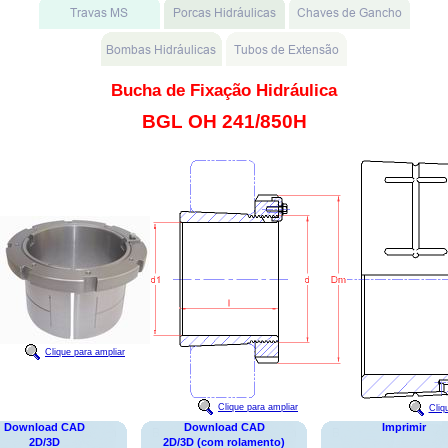
Bucha de Fixação Hidráulica
BGL OH 241/850H
Clique para ampliar
Clique para ampliar
Cliq
Download CAD
Download CAD
Imprimir
2D/3D
2D/3D (com rolamento)