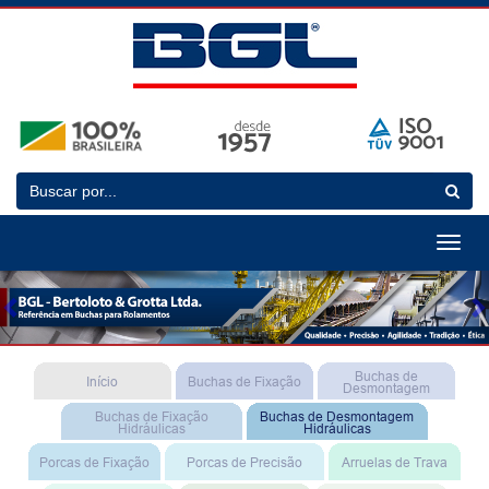
Toggle
navigat
Previous
N