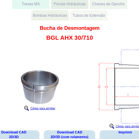
Bucha de Desmontagem
BGL AHX 30/710
Clique para ampliar
Clique para ampli
Download CAD
Download CAD
Imprimir
2D/3D
2D/3D (com rolamento)