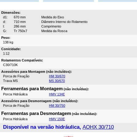
Dimensões:
d1:
670 mm
Medida do Eixo
d:
710 mm
Diâmetro Interno do Rolamento
l:
286 mm
Comprimento
G:
Tr 750x7
Medida da Rosca
Peso:
138 kg
Conicidade:
1:12
Rolamentos Compatíveis:
C30/710K
Acessórios para Montagem (não incluídos):
Porca de Fixação
HM 30/670
Trava MS
MS 30/670
Ferramentas para Montagem
(não incluídas):
Porca Hidráulica
HMV 134E
Acessórios para Desmontagem (não incluídos):
Porca de Fixação
HM 30/750
Ferramentas para Desmontagem
(não incluídas):
Porca Hidráulica
HMV 150E
Disponível na versão hidráulica,
AOHX 30/710