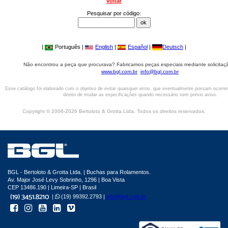
voltar
Pesquisar por código:
|
Português |
English
|
Español
|
Deutsch
|
Não encontrou a peça que procurava? Fabricamos peças especiais mediante solicitaçã
www.bgl.com.br
info@bgl.com.br
Esse catálogo foi elaborado com o objetivo de evitar quaisquer erros, que eventualmente possam ocorre
direito de mudar as especificações quando necessário sem prévio aviso.
Copyright © 2006-2026 Bertoloto & Grotta Ltda. Todos os direitos reservados.
BGL - Bertoloto & Grotta Ltda. | Buchas para Rolamentos.
Av. Major José Levy Sobrinho, 1296 | Boa Vista
CEP 13486.190 | Limeira-SP | Brasil
|
(19) 99392.2793 |
info@bgl.com.br