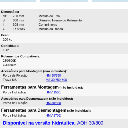
Dimensões:
d1:
750 mm
Medida do Eixo
d:
800 mm
Diâmetro Interno do Rolamento
l:
308 mm
Comprimento
G:
Tr 850x7
Medida da Rosca
Peso:
200 kg
Conicidade:
1:12
Rolamentos Compatíveis:
230/800K
C30/800K
Acessórios para Montagem (não incluídos):
Porca de Fixação
HM 30/750
Trava MS
MS 30/750-800
Ferramentas para Montagem
(não incluídas):
Porca Hidráulica
HMV 150E
Acessórios para Desmontagem (não incluídos):
Porca de Fixação
HM 30/850
Ferramentas para Desmontagem
(não incluídas):
Porca Hidráulica
HMV 170E
Disponível na versão hidráulica,
AOH 30/800