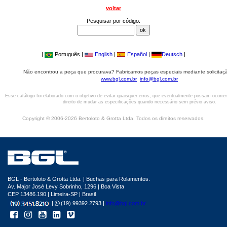
voltar
Pesquisar por código:
|
Português |
English
|
Español
|
Deutsch
|
Não encontrou a peça que procurava? Fabricamos peças especiais mediante solicitaçã
www.bgl.com.br
info@bgl.com.br
Esse catálogo foi elaborado com o objetivo de evitar quaisquer erros, que eventualmente possam ocorre
direito de mudar as especificações quando necessário sem prévio aviso.
Copyright © 2006-2026 Bertoloto & Grotta Ltda. Todos os direitos reservados.
BGL - Bertoloto & Grotta Ltda. | Buchas para Rolamentos.
Av. Major José Levy Sobrinho, 1296 | Boa Vista
CEP 13486.190 | Limeira-SP | Brasil
|
(19) 99392.2793 |
info@bgl.com.br