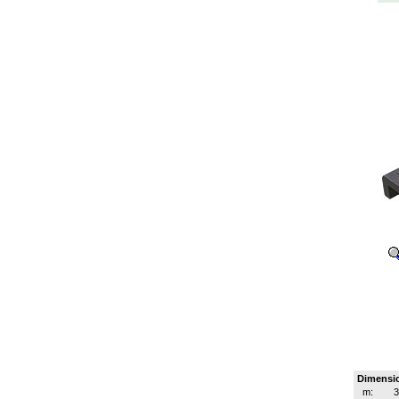
Dimensi
m: