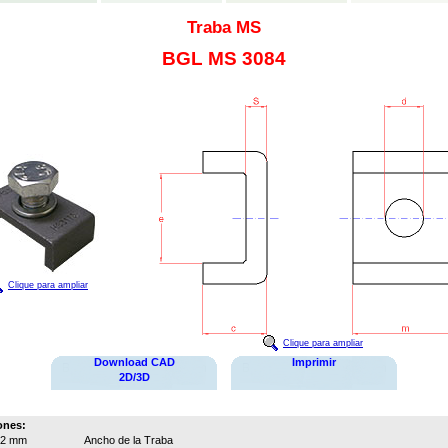
Traba MS
BGL MS 3084
Clique para ampliar
Clique para ampliar
Download CAD
Imprimir
2D/3D
ones:
32 mm
Ancho de la Traba