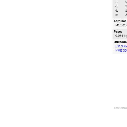
S:
c:
d:
e:
Tornillo:
M10x20
Peso:
0.084 k
Utilizad
HM 308
HME 30
Este catál