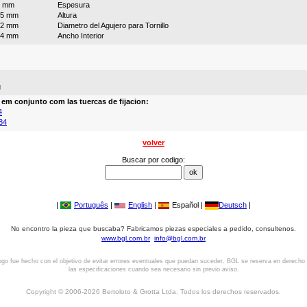
5 mm
Espesura
15 mm
Altura
12 mm
Diametro del Agujero para Tornillo
24 mm
Ancho Interior
g
a em conjunto com las tuercas de fijacion:
4
84
volver
Buscar por codigo:
|
Português
|
English
|
Español |
Deutsch
|
No encontro la pieza que buscaba? Fabricamos piezas especiales a pedido, consultenos.
www.bgl.com.br
info@bgl.com.br
ogo fue hecho con el objetivo de evitar errores eventuales que puedan suceder. BGL se reserva en derecho
las especificaciones cuando sea necesario sin previo aviso.
Copyright © 2006-2026 Bertoloto & Grotta Ltda. Todos los derechos reservados.