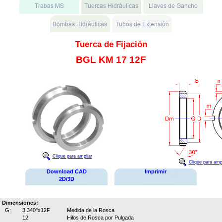
Tuerca de Fijación
BGL KM 17 12F
Clique para ampliar
Clique para ampl
Download CAD
Imprimir
2D/3D
Dimensiones:
G:
3.340"x12F
Medida de la Rosca
12
Hilos de Rosca por Pulgada