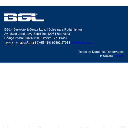
BGL - Bertoloto & Grotta Ltda. | Bujes para Rodamientos.
Av. Major José Levy Sobrinho, 1296 | Boa Vista
Código Postal 13486.190 | Limeira-SP | Brasil
|
+55 (19) 99392.2793 |
info@bgl.com.br
Todos os Derechos Reservados
Desarrollo
Sphera