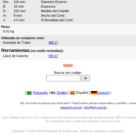
Dm:
110 mm
Diametro Externo
B:
16 mm
Espesura
D:
102 mm
Medida del Chanfle
m:
8 mm
Ancho del Corte
n:
3.5 mm
Profundidad del Corte
Peso:
0.41 kg
Utilizada en conjunto com:
Arandela de Traba
MB 17
Herramientas
(no están incluidas):
Llave de Gancho
HN 17
volver
Buscar por codigo:
|
Português
|
English
|
Español |
Deutsch
|
No encontro la pieza que buscaba? Fabricamos piezas especiales a pedido, cons
www.bgl.com.br
info@bgl.com.br
Este catálogo fue hecho con el objetivo de evitar errores eventuales que puedan suceder. BGL se reserv
las especificaciones cuando sea necesario sin previo aviso.
Copyright © 2006-2026 Bertoloto & Grotta Ltda. Todos los derechos reservados.