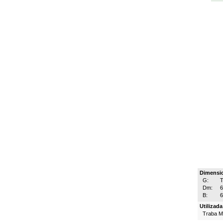
Dimensi
G:
T
Dm:
B:
Utilizad
Traba 