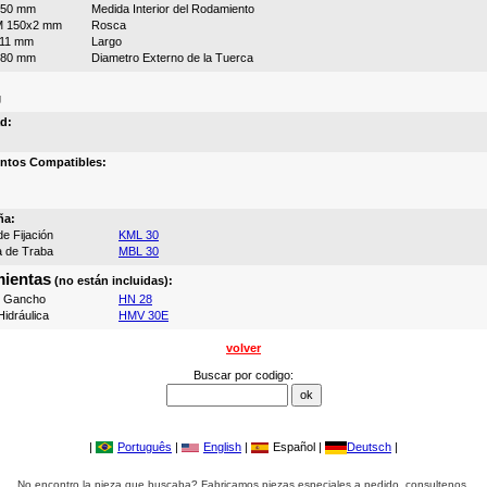
150 mm
Medida Interior del Rodamiento
M 150x2 mm
Rosca
111 mm
Largo
180 mm
Diametro Externo de la Tuerca
g
d:
ntos Compatibles:
ña:
e Fijación
KML 30
a de Traba
MBL 30
ientas
(no están incluidas):
e Gancho
HN 28
idráulica
HMV 30E
volver
Buscar por codigo:
|
Português
|
English
|
Español |
Deutsch
|
No encontro la pieza que buscaba? Fabricamos piezas especiales a pedido, consultenos.