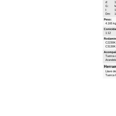
d:
G:
l:
Dm:
Peso:
4.165 k
Conicida
1:12
Rodamie
C2230K
C3130K
Acompa
Tuerca d
Arandel
Herram
Llave d
Tuerca H