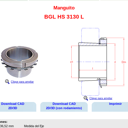
Manguito
BGL HS 3130 L
Clique para ampliar
Clique para ampliar
Download CAD
Download CAD
Imprimir
2D/3D
2D/3D (con rodamiento)
ones:
36,52 mm
Medida del Eje