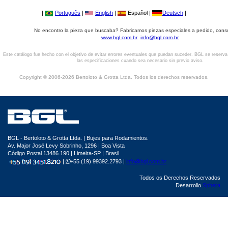
|
Português
|
English
|
Español |
Deutsch
|
No encontro la pieza que buscaba? Fabricamos piezas especiales a pedido, cons
www.bgl.com.br
info@bgl.com.br
Este catálogo fue hecho con el objetivo de evitar errores eventuales que puedan suceder. BGL se reserv
las especificaciones cuando sea necesario sin previo aviso.
Copyright © 2006-2026 Bertoloto & Grotta Ltda. Todos los derechos reservados.
BGL - Bertoloto & Grotta Ltda. | Bujes para Rodamientos.
Av. Major José Levy Sobrinho, 1296 | Boa Vista
Código Postal 13486.190 | Limeira-SP | Brasil
|
+55 (19) 99392.2793 |
info@bgl.com.br
Todos os Derechos Reservados
Desarrollo
Sphera