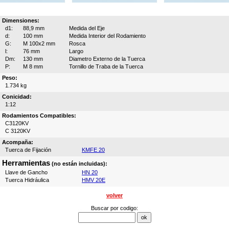
Dimensiones:
d1:
88,9 mm
Medida del Eje
d:
100 mm
Medida Interior del Rodamiento
G:
M 100x2 mm
Rosca
l:
76 mm
Largo
Dm:
130 mm
Diametro Externo de la Tuerca
P:
M 8 mm
Tornillo de Traba de la Tuerca
Peso:
1.734 kg
Conicidad:
1:12
Rodamientos Compatibles:
C3120KV
C 3120KV
Acompaña:
Tuerca de Fijación
KMFE 20
Herramientas
(no están incluidas):
Llave de Gancho
HN 20
Tuerca Hidráulica
HMV 20E
volver
Buscar por codigo: