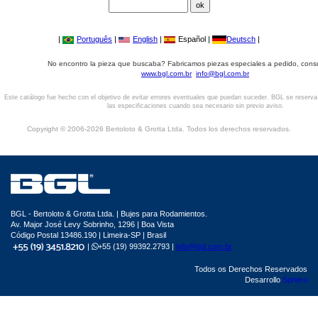
|
Português
|
English
|
Español |
Deutsch
|
No encontro la pieza que buscaba? Fabricamos piezas especiales a pedido, cons
www.bgl.com.br
info@bgl.com.br
Este catálogo fue hecho con el objetivo de evitar errores eventuales que puedan suceder. BGL se reserv
las especificaciones cuando sea necesario sin previo aviso.
Copyright © 2006-2026 Bertoloto & Grotta Ltda. Todos los derechos reservados.
BGL - Bertoloto & Grotta Ltda. | Bujes para Rodamientos.
Av. Major José Levy Sobrinho, 1296 | Boa Vista
Código Postal 13486.190 | Limeira-SP | Brasil
|
+55 (19) 99392.2793 |
info@bgl.com.br
Todos os Derechos Reservados
Desarrollo
Sphera