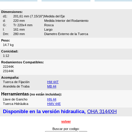
Dimensiones:
d1:
201,61 mm (7.15/16")
Medida del Eje
d:
220 mm
Medida Interior del Rodamiento
G:
Tr 220x4 mm
Rosca
l:
161 mm
Largo
Dm:
280 mm
Diametro Externo de la Tuerca
Peso:
14.7 kg
Conicidad:
1:12
Rodamientos Compatibles:
22244K
23144K
Acompaña:
Tuerca de Fijación
HM 44T
Arandela de Traba
MB 44
Herramientas
(no están incluidas):
Llave de Gancho
HN 44
Tuerca Hidráulica
HMV 44E
Disponible en la versión hidraulica,
OHA 3144XH
volver
Buscar por codigo: