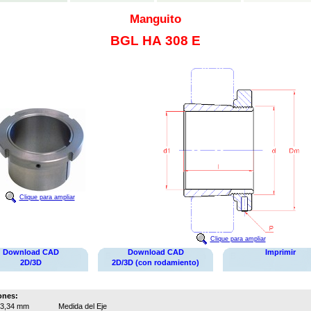
Manguito
BGL HA 308 E
Clique para ampliar
Clique para ampliar
Download CAD
Download CAD
Imprimir
2D/3D
2D/3D (con rodamiento)
ones:
3,34 mm
Medida del Eje