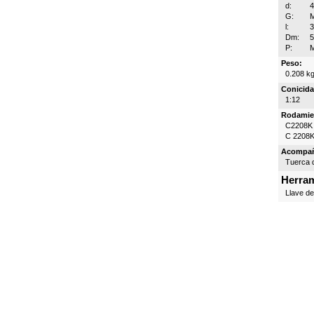
d:
G:
M
l:
Dm:
P:
Peso:
0.208 k
Conicida
1:12
Rodamie
C2208K
C 2208
Acompa
Tuerca d
Herram
Llave d