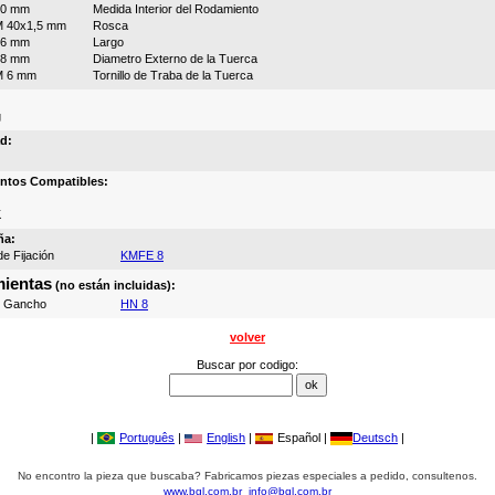
40 mm
Medida Interior del Rodamiento
 40x1,5 mm
Rosca
36 mm
Largo
58 mm
Diametro Externo de la Tuerca
M 6 mm
Tornillo de Traba de la Tuerca
g
d:
ntos Compatibles:
K
ña:
e Fijación
KMFE 8
ientas
(no están incluidas):
e Gancho
HN 8
volver
Buscar por codigo:
|
Português
|
English
|
Español |
Deutsch
|
No encontro la pieza que buscaba? Fabricamos piezas especiales a pedido, consultenos.
www.bgl.com.br
info@bgl.com.br