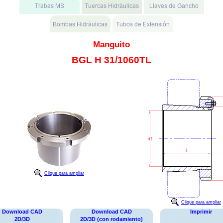
Manguito
BGL H 31/1060TL
Clique para ampliar
Clique para ampliar
Download CAD
Download CAD
Imprimir
2D/3D
2D/3D (con rodamiento)