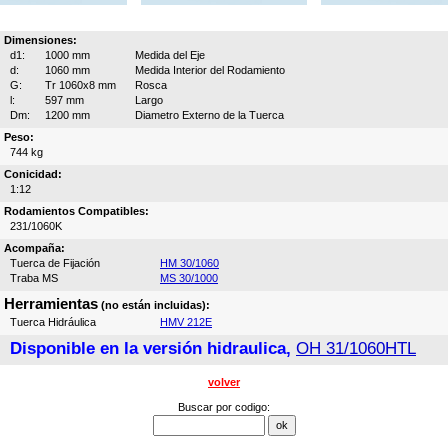
Dimensiones:
d1:
1000 mm
Medida del Eje
d:
1060 mm
Medida Interior del Rodamiento
G:
Tr 1060x8 mm
Rosca
l:
597 mm
Largo
Dm:
1200 mm
Diametro Externo de la Tuerca
Peso:
744 kg
Conicidad:
1:12
Rodamientos Compatibles:
231/1060K
Acompaña:
Tuerca de Fijación
HM 30/1060
Traba MS
MS 30/1000
Herramientas
(no están incluidas):
Tuerca Hidráulica
HMV 212E
Disponible en la versión hidraulica,
OH 31/1060HTL
volver
Buscar por codigo: