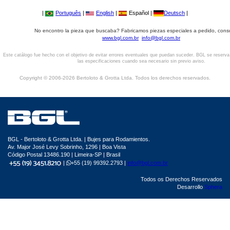
|
Português
|
English
|
Español |
Deutsch
|
No encontro la pieza que buscaba? Fabricamos piezas especiales a pedido, cons
www.bgl.com.br
info@bgl.com.br
Este catálogo fue hecho con el objetivo de evitar errores eventuales que puedan suceder. BGL se reserv
las especificaciones cuando sea necesario sin previo aviso.
Copyright © 2006-2026 Bertoloto & Grotta Ltda. Todos los derechos reservados.
BGL - Bertoloto & Grotta Ltda. | Bujes para Rodamientos.
Av. Major José Levy Sobrinho, 1296 | Boa Vista
Código Postal 13486.190 | Limeira-SP | Brasil
|
+55 (19) 99392.2793 |
info@bgl.com.br
Todos os Derechos Reservados
Desarrollo
Sphera