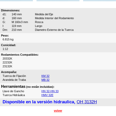
Dimensiones:
d1:
140 mm
Medida del Eje
d:
160 mm
Medida Interior del Rodamiento
G:
M 160x3 mm
Rosca
l:
119 mm
Largo
Dm:
210 mm
Diametro Externo de la Tuerca
Peso:
6.815 kg
Conicidad:
1:12
Rodamientos Compatibles:
20332K
22232K
23132K
Acompaña:
Tuerca de Fijación
KM 32
Arandela de Traba
MB 32
Herramientas
(no están incluidas):
Llave de Gancho
HN 32-HN 33
Tuerca Hidráulica
HMV 32E
Disponible en la versión hidraulica,
OH 3132H
volver