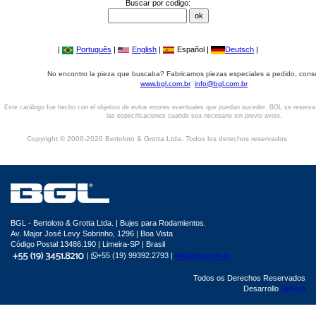
Buscar por codigo:
|
Português
|
English
|
Español |
Deutsch
|
No encontro la pieza que buscaba? Fabricamos piezas especiales a pedido, cons
www.bgl.com.br
info@bgl.com.br
Este catálogo fue hecho con el objetivo de evitar errores eventuales que puedan suceder. BGL se reserv
las especificaciones cuando sea necesario sin previo aviso.
Copyright © 2006-2026 Bertoloto & Grotta Ltda. Todos los derechos reservados.
BGL - Bertoloto & Grotta Ltda. | Bujes para Rodamientos.
Av. Major José Levy Sobrinho, 1296 | Boa Vista
Código Postal 13486.190 | Limeira-SP | Brasil
|
+55 (19) 99392.2793 |
info@bgl.com.br
Todos os Derechos Reservados
Desarrollo
Sphera