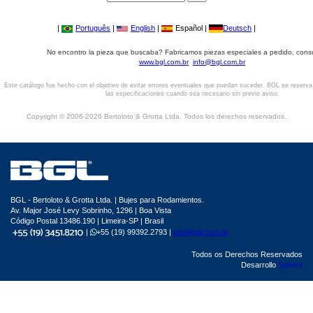
|
Português
|
English
|
Español |
Deutsch
|
No encontro la pieza que buscaba? Fabricamos piezas especiales a pedido, cons
www.bgl.com.br
info@bgl.com.br
Este catálogo fue hecho con el objetivo de evitar errores eventuales que puedan suceder. BGL se reserv
las especificaciones cuando sea necesario sin previo aviso.
Copyright © 2006-2026 Bertoloto & Grotta Ltda. Todos los derechos reservados.
BGL - Bertoloto & Grotta Ltda. | Bujes para Rodamientos.
Av. Major José Levy Sobrinho, 1296 | Boa Vista
Código Postal 13486.190 | Limeira-SP | Brasil
|
+55 (19) 99392.2793 |
info@bgl.com.br
Todos os Derechos Reservados
Desarrollo
Sphera