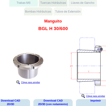
Manguito
BGL H 30/600
Clique para ampliar
Clique para ampliar
Download CAD
Download CAD
Imprimir
2D/3D
2D/3D (con rodamiento)