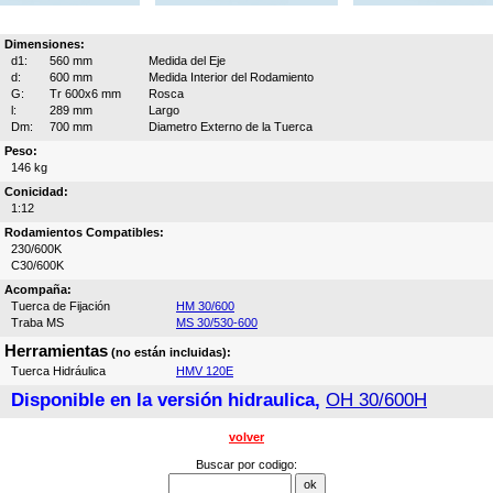
Dimensiones:
d1:
560 mm
Medida del Eje
d:
600 mm
Medida Interior del Rodamiento
G:
Tr 600x6 mm
Rosca
l:
289 mm
Largo
Dm:
700 mm
Diametro Externo de la Tuerca
Peso:
146 kg
Conicidad:
1:12
Rodamientos Compatibles:
230/600K
C30/600K
Acompaña:
Tuerca de Fijación
HM 30/600
Traba MS
MS 30/530-600
Herramientas
(no están incluidas):
Tuerca Hidráulica
HMV 120E
Disponible en la versión hidraulica,
OH 30/600H
volver
Buscar por codigo: